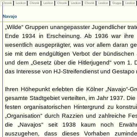
Chronik
Lexikon
Chronik
Lexikon
Chronik
Lexikon
Chronik
Lexikon
Gruppe
Lexikon
Navajo
„Wilde“ Gruppen unangepasster Jugendlicher trate
Ende 1934 in Erscheinung. Ab 1936 war ihre 
wesentlich ausgeprägter, was vor allem daran ge
sie mit dem endgültigen Verbot der bündischen
und dem „Gesetz über die Hitlerjugend“ vom 1. 
das Interesse von HJ-Streifendienst und Gestapo 
Ihren Höhepunkt erlebten die Kölner „Navajo“-Gr
gesamte Stadtgebiet verteilten, im Jahr 1937. Di
festen organisatorischen Hintergrund zu konstru
„Organisation“ durch Razzien und zahlreiche F
die „Navajos“ seit 1938 kaum noch Erwähn
auszugehen, dass dieses Vorhaben zumindes