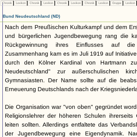
Chronik
Lexikon
Chronik
Lexikon
Chronik
Lexikon
Chronik
Lexikon
Gruppe
Lexikon
Bund Neudeutschland (ND)
Nach dem Preußischen Kulturkampf und dem Erst
und bürgerlichen Jugendbewegung rang die ka
Rückgewinnung ihres Einflusses auf di
Zusammenhang kam es im Juli 1919 auf Initiative
durch den Kölner Kardinal von Hartmann z
Neudeutschland" zur außerschulischen kirc
Gymnasiasten. Der Name sollte auf die beabsic
Erneuerung Deutschlands nach der Kriegsniederl
Die Organisation war "von oben" gegründet word
Religionslehrer der höheren Schulen ihrerseit
leiten sollten. Allerdings entfaltete das Verband
der Jugendbewegung eine Eigendynamik. Nac