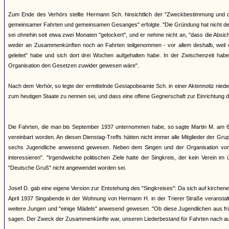
Zum Ende des Verhörs stellte Hermann Sch. hinsichtlich der "Zweckbestimmung und
gemeinsamer Fahrten und gemeinsamen Gesanges" erfolgte. "Die Gründung hat nicht de
sei ohnehin seit etwa zwei Monaten "gelockert", und er nehme nicht an, "dass die Absich
weder an Zusammenkünften noch an Fahrten teilgenommen - vor allem deshalb, weil er
geleitet" habe und sich dort drei Wochen aufgehalten habe. In der Zwischenzeit habe
Organisation den Gesetzen zuwider gewesen wäre".
Nach dem Verhör, so legte der ermittelnde Gestapobeamte Sch. in einer Aktennotiz nieder, 
zum heutigen Staate zu nennen sei, und dass eine offene Gegnerschaft zur Einrichtung 
Die Fahrten, die man bis September 1937 unternommen habe, so sagte Martin M. am 6.
vereinbart worden. An diesen Dienstag-Treffs hätten nicht immer alle Mitglieder der G
sechs Jugendliche anwesend gewesen. Neben dem Singen und der Organisation von Fa
interessieren". "Irgendwelche politischen Ziele hatte der Singkreis, der kein Verein 
"Deutsche Gruß" nicht angewendet worden sei.
Josef D. gab eine eigene Version zur Entstehung des "Singkreises": Da sich auf kirc
April 1937 Singabende in der Wohnung von Hermann H. in der Trierer Straße veranstalt
weitere Jungen und "einige Mädels" anwesend gewesen. "Ob diese Jugendlichen aus frü
sagen. Der Zweck der Zusammenkünfte war, unseren Liederbestand für Fahrten nach au