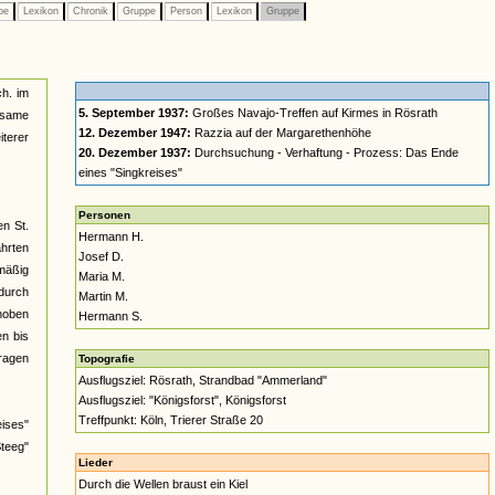
pe
Lexikon
Chronik
Gruppe
Person
Lexikon
Gruppe
ch. im
5. September 1937:
Großes Navajo-Treffen auf Kirmes in Rösrath
nsame
12. Dezember 1947:
Razzia auf der Margarethenhöhe
terer
20. Dezember 1937:
Durchsuchung - Verhaftung - Prozess: Das Ende
eines "Singkreises"
Personen
en St.
Hermann H.
ahrten
Josef D.
lmäßig
Maria M.
durch
Martin M.
rhoben
Hermann S.
n bis
tragen
Topografie
Ausflugsziel: Rösrath, Strandbad "Ammerland"
Ausflugsziel: "Königsforst", Königsforst
Treffpunkt: Köln, Trierer Straße 20
ises"
Steeg"
Lieder
Durch die Wellen braust ein Kiel