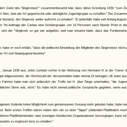
 dem Geist des 'Singkreises'" zusammenfassend klar, dass diese Gründung 1936 "zum Z
n Sinn, eine der HJ gegnerische oder abträgliche Jugendgruppe zu schaffen." Der Zusamme
t bestand, den Singkreis weiter aufrecht zu erhalten". Er jedenfalls habe seit Anfang Augus
 "im Auftrage der Caritas eine Schülergruppe von 10 Personen nach Kloster Prüm in der 
 sich der "Singkreis so gut wie aufgelöst, weil man erkannt hatte, dass das Fortbesteh
habe er noch erklärt, "dass die politische Einstellung der Mitglieder des Singkreises nicht p
der HJ und Staatsjugend bestehe".
 Januar 1938 aus, seien zumeist vorher in der Wohnung von Hermann H. in der Trierer S
ruppe teilgenommen; die Höchstzahl der Versammelten habe einmal 14 betragen, oft seien au
hrten habe man sich anlässlich der Treffs bei H. über Dinge unterhalten, "die Jugend
im üblichen Sinne war, nicht." Es habe nicht einmal politische Gespräche gegeben, wenn au
heneigenem Gelände keine Möglichkeit zum gemeinsamen Gesang mehr geboten habe, habe ma
et. Beim ersten Treffen wären neben den vier zu einer "Sippe" zählenden Pfadfindern noc
heren Pfadfinderbünden oder sonstigen bündischen Organisationen hervorgingen, kann ich
swärts zu ergänzen bzw. zu erhalten."