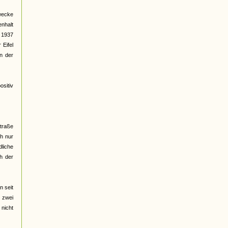
wecke
nhalt
t 1937
Eifel
en der
ositiv
traße
ch nur
liche
ch der
n seit
h zwei
 nicht