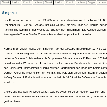
Chronik
Lexikon
Chronik
Lexikon
Chronik
Lexikon
Chronik
Lexikon
Gruppe
Lexikon
Singkreis
Der Kreis traf sich in den Jahren 1936/37 regelmäßig dienstags im Haus Trierer Straß
Dezember 1937 vor der Gestapo, um eine Gruppe, die sich unter der Führung se
Fahrten und komme in der Woche zu Singabenden zusammen. "Die Abende würden abwe
Aussagen die Trierer Straße 20 aber offenbar den Haupttreffpunkt darstellte.
Hermann Sch. selbst stellte den "Singkreis" vor der Gestapo im Dezember 1937 so dar:
Georgs-Pfadfindern gestoßen. "Durch ihn lernte ich einen sogenannten Singkreis kenne
befasste. Vor etwa 2 Jahren hatte die Gruppe eine Stärke von etwa 12 Personen." Er h
dienstags in der Wohnung bei H. stattfanden, teilgenommen. Daneben habe man mit Gr
den Königsforst unternommen. "Hierbei wurden Fahrtenlieder gesungen und Spiele getri
worden. Allerdings musste Sch. ein kluftmäßiges Auftreten einräumen, indem er ausf
Anfang August 1937 durchgeführt worden, wobei die "kluftähnliche Aufmachung" jedoch n
worden sei.
Gleichzeitig gab Sch. Hinweise darauf, dass es zwischen verschiedenen Wander- und 
hätten "auch schon einmal Fahrten für sich und mit anderen Jugendlichen", die er ni
geführt hätten.