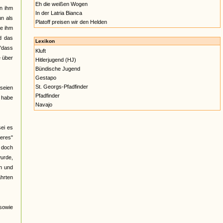
Eh die weißen Wogen
on ihm
In der Latria Bianca
un als
Platoff preisen wir den Helden
ie ihm
d das
Lexikon
 "dass
Kluft
e über
Hitlerjugend (HJ)
Bündische Jugend
Gestapo
St. Georgs-Pfadfinder
 seien
Pfadfinder
 habe
Navajo
sei es
eres"
, doch
urde,
en und
ahrten
 sowie