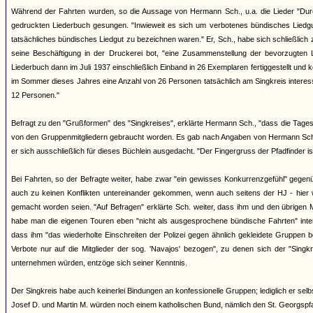
Während der Fahrten wurden, so die Aussage von Hermann Sch., u.a. die Lieder "Durch
gedruckten Liederbuch gesungen. "Inwieweit es sich um verbotenes bündisches Liedgut 
tatsächliches bündisches Liedgut zu bezeichnen waren." Er, Sch., habe sich schließlich 
seine Beschäftigung in der Druckerei bot, "eine Zusammenstellung der bevorzugte
Liederbuch dann im Juli 1937 einschließlich Einband in 26 Exemplaren fertiggestellt und ko
im Sommer dieses Jahres eine Anzahl von 26 Personen tatsächlich am Singkreis interessi
12 Personen."
Befragt zu den "Grußformen" des "Singkreises", erklärte Hermann Sch., "dass die Tages
von den Gruppenmitgliedern gebraucht worden. Es gab nach Angaben von Hermann Sch. 
er sich ausschließlich für dieses Büchlein ausgedacht. "Der Fingergruss der Pfadfinder i
Bei Fahrten, so der Befragte weiter, habe zwar "ein gewisses Konkurrenzgefühl" gegen
auch zu keinen Konflikten untereinander gekommen, wenn auch seitens der HJ - hier 
gemacht worden seien. "Auf Befragen" erklärte Sch. weiter, dass ihm und den übrigen 
habe man die eigenen Touren eben "nicht als ausgesprochene bündische Fahrten" inte
dass ihm "das wiederholte Einschreiten der Polizei gegen ähnlich gekleidete Gruppen
Verbote nur auf die Mitglieder der sog. 'Navajos' bezogen", zu denen sich der "Sing
unternehmen würden, entzöge sich seiner Kenntnis.
Der Singkreis habe auch keinerlei Bindungen an konfessionelle Gruppen; lediglich er se
Josef D. und Martin M. würden noch einem katholischen Bund, nämlich den St. Georgspf