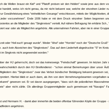
 die Wellen braust ein Kiel" und "Platoff preisen wir den Helden" sowie jene aus dem v
handelt, weiss ich nicht genau, da mir nicht bekannt war, welche der einzelnen Lieder n
zur Gewährleistung eines "einheitlichen Gesangs" entschlossen, mittels der Möglichkeiten, d
n Lieder vorzunehmen". Ende 1936 habe er mit dem Druck einzelner Seiten begonnen un
stenlos an die Mitglieder des "Singkreises" verteilt. Auf nähere Befragung hin erklärte Sch.,
ert war oder als Mitglied ihm angehörte. Alle unternahmen Fahrten, aber nie in einer Grupp
zeit oder 'Heil euch' gesagt wurde". Weder "Ahoi" oder "Horrido" noch der "Deutsche Gruß"
auch kein Abzeichen des "Singkreises". Das auf dem Liederheft abgedruckte "S" im Kreis
st im Singkreis nicht angewendet worden."
über der HJ geherrscht, doch sei das keineswegs "Feindschaft" gewesen. Im letzten Jahr 
wahrscheinlich durch den HJ-Streifendienst - "schon einmal Bemerkungen über unser Äuß
Mitgliedern des "Singkreises" zwar das Verbot bündischer Betätigung bekannt gewesen sei
rpretiert. Hierbei blieb er auch dann, als ihm von dem Vernehmungsbeamten vorgehalten w
 bekannt" gewesen sei. Er sei davon ausgegangen, "dass sich die polizeilichen Massnahm
kreis" aber nicht zähle. Ob allerdings Gruppenmitglieder auch gemeinsam mit "Navajos" F
lbst und Hermann H. - damit aber immerhin die beiden offenbar führenden Köpfe der Gruppe -
adfindern angehören.