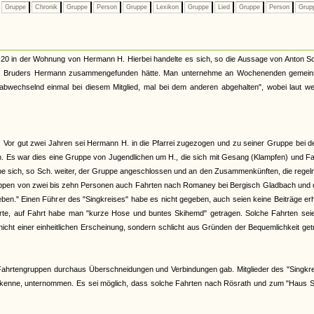
Gruppe
Chronik
Gruppe
Person
Gruppe
Lexikon
Gruppe
Lied
Gruppe
Person
Grup
e 20 in der Wohnung von Hermann H. Hierbei handelte es sich, so die Aussage von Anton S
ines Bruders Hermann zusammengefunden hätte. Man unternehme an Wochenenden gemei
chselnd einmal bei diesem Mitglied, mal bei dem anderen abgehalten", wobei laut wei
 Vor gut zwei Jahren sei Hermann H. in die Pfarrei zugezogen und zu seiner Gruppe bei d
n. Es war dies eine Gruppe von Jugendlichen um H., die sich mit Gesang (Klampfen) und F
abe sich, so Sch. weiter, der Gruppe angeschlossen und an den Zusammenkünften, die rege
uppen von zwei bis zehn Personen auch Fahrten nach Romaney bei Bergisch Gladbach und 
eben." Einen Führer des "Singkreises" habe es nicht gegeben, auch seien keine Beiträge e
ührte, auf Fahrt habe man "kurze Hose und buntes Skihemd" getragen. Solche Fahrten seie
icht einer einheitlichen Erscheinung, sondern schlicht aus Gründen der Bequemlichkeit ge
Fahrtengruppen durchaus Überschneidungen und Verbindungen gab. Mitglieder des "Singkre
cht kenne, unternommen. Es sei möglich, dass solche Fahrten nach Rösrath und zum "Haus 