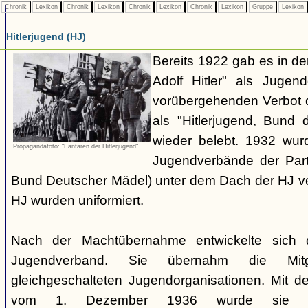
Chronik
Lexikon
Chronik
Lexikon
Chronik
Lexikon
Chronik
Lexikon
Gruppe
Lexikon
Hitlerjugend (HJ)
Bereits 1922 gab es in 
Adolf Hitler" als Jugen
vorübergehenden Verbot d
als "Hitlerjugend, Bund 
wieder belebt. 1932 wurd
Propagandafoto: "Fanfaren der Hitlerjugend"
Jugendverbände der Part
Bund Deutscher Mädel) unter dem Dach der HJ vere
HJ wurden uniformiert.
Nach der Machtübernahme entwickelte sich 
Jugendverband. Sie übernahm die Mitgl
gleichgeschalteten Jugendorganisationen. Mit 
vom 1. Dezember 1936 wurde sie zu