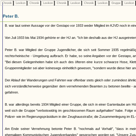
Chronik
Lexikon
Chronik
Lexikon
Chronik
Lexikon
Chronik
Lexikon
Gruppe
Lexikon
Peter B.
B. war laut seiner Aussage vor der Gestapo vor 1933 weder Mitglied im KJVD noch in eine
Von Juli 1933 bis Mai 1934 gehörte er der HJ an. "Ich bin deshalb aus der HJ ausgetreten,
Peter B. war Mitglied der Gruppe Jugendlicher, die sich seit Sommer 1935 regelmäßi
rechtsrheinische - Umgebung aufbrach. Er habe, so seine Angaben vor der Gestapo, an
"Bei diesen Gelegenheiten habe ich auch des öfteren eine kurze schwarze Hose, Klet
Gruppenmitglieder sei aber keineswgs einheitlich gewesen, "sondern wurde diese hier 
Der Ablauf der Wanderungen und Fahrten war offenbar stets gleich oder zumindest ähnlic
sich verständlicherweise gegenüber dem vernehmenden Beamten zu betonen beeilte - a
gefahren.
B. war allerdings bereits 1934 Mitglied einer Gruppe, die sich in einer Gartenlaube am 
weil sich die Gruppe "verbotswidrig im geschlossenen Raum aufgehalten" habe. Folge 
Polizei- wie im Regierungspräsidium in der Zeughausstraße; die Zusammenlegung im EL-DE
Am Ende seiner Vernehmung betonte Peter B. "nochmals auf Vorhalt", "dass in mei
ehemaligen Kommunistischen Jugendverbandes" gesprochen worden sei. "Unsere Zusamm