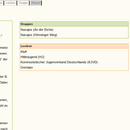
pe
Lexikon
Gruppe
Person
Gruppen
Navajos (An der Eiche)
Navajos (Hönninger Weg)
."
Lexikon
meist
Kluft
ommen.
Hitlerjugend (HJ)
" der
Kommunistischer Jugenverband Deutschlands (KJVD)
Gestapo
ter B.
ielen
ommen,
ohl im
tenen
 nach