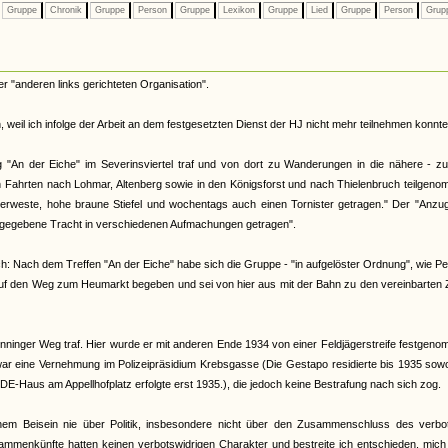
Gruppe
Chronik
Gruppe
Person
Gruppe
Lexikon
Gruppe
Lied
Gruppe
Person
Grup
r "anderen links gerichteten Organisation".
 weil ich infolge der Arbeit an dem festgesetzten Dienst der HJ nicht mehr teilnehmen konnte
g "An der Eiche" im Severinsviertel traf und von dort zu Wanderungen in die nähere - zu
 Fahrten nach Lohmar, Altenberg sowie in den Königsforst und nach Thielenbruch teilgen
terweste, hohe braune Stiefel und wochentags auch einen Tornister getragen." Der "Anzug
angegebene Tracht in verschiedenen Aufmachungen getragen".
h: Nach dem Treffen "An der Eiche" habe sich die Gruppe - "in aufgelöster Ordnung", wie Pe
uf den Weg zum Heumarkt begeben und sei von hier aus mit der Bahn zu den vereinbarten Z
Hönninger Weg traf. Hier wurde er mit anderen Ende 1934 von einer Feldjägerstreife festgen
war eine Vernehmung im Polizeipräsidium Krebsgasse (Die Gestapo residierte bis 1935 sow
-Haus am Appellhofplatz erfolgte erst 1935.), die jedoch keine Bestrafung nach sich zog.
nem Beisein nie über Politik, insbesondere nicht über den Zusammenschluss des verbo
enkünfte hatten keinen verbotswidrigen Charakter und bestreite ich entschieden, mich