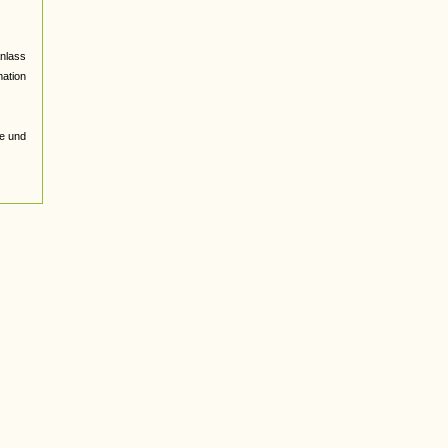
nlass
ation
he und