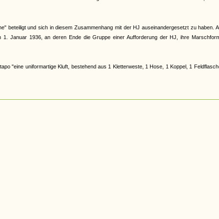
" beteiligt und sich in diesem Zusammenhang mit der HJ auseinandergesetzt zu haben. A
1. Januar 1936, an deren Ende die Gruppe einer Aufforderung der HJ, ihre Marschform
o "eine uniformartige Kluft, bestehend aus 1 Kletterweste, 1 Hose, 1 Koppel, 1 Feldflasc