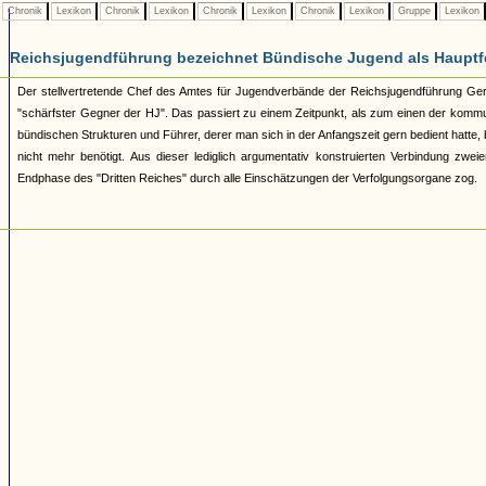
Chronik
Lexikon
Chronik
Lexikon
Chronik
Lexikon
Chronik
Lexikon
Gruppe
Lexikon
Reichsjugendführung bezeichnet Bündische Jugend als Hauptf
Der stellvertretende Chef des Amtes für Jugendverbände der Reichsjugendführung Ger
"schärfster Gegner der HJ". Das passiert zu einem Zeitpunkt, als zum einen der kommu
bündischen Strukturen und Führer, derer man sich in der Anfangszeit gern bedient hatte, b
nicht mehr benötigt. Aus dieser lediglich argumentativ konstruierten Verbindung zwe
Endphase des "Dritten Reiches" durch alle Einschätzungen der Verfolgungsorgane zog.