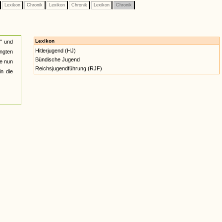
Lexikon
Chronik
Lexikon
Chronik
Lexikon
Chronik
Lexikon
" und
Hitlerjugend (HJ)
angten
Bündische Jugend
ie nun
Reichsjugendführung (RJF)
in die