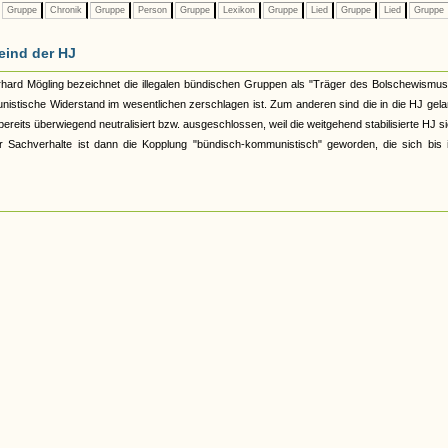
Gruppe
Chronik
Gruppe
Person
Gruppe
Lexikon
Gruppe
Lied
Gruppe
Lied
Gruppe
eind der HJ
hard Mögling bezeichnet die illegalen bündischen Gruppen als "Träger des Bolschewismus
nistische Widerstand im wesentlichen zerschlagen ist. Zum anderen sind die in die HJ gel
ereits überwiegend neutralisiert bzw. ausgeschlossen, weil die weitgehend stabilisierte HJ s
ier Sachverhalte ist dann die Kopplung "bündisch-kommunistisch" geworden, die sich bis 