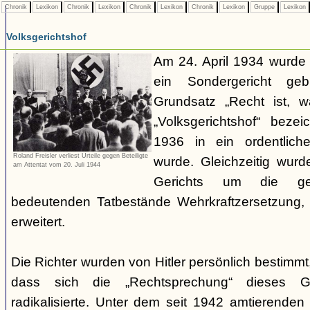
Chronik
Lexikon
Chronik
Lexikon
Chronik
Lexikon
Chronik
Lexikon
Gruppe
Lexikon
Volksgerichtshof
Am 24. April 1934 wurde
ein Sondergericht ge
Grundsatz „Recht ist, 
„Volksgerichtshof“ beze
1936 in ein ordentlich
Roland Freisler verliest Urteile gegen Beteiligte
wurde. Gleichzeitig wurd
am Attentat vom 20. Juli 1944
Gerichts um die ger
bedeutenden Tatbestände Wehrkraftzersetzung
erweitert.
Die Richter wurden von Hitler persönlich bestimmt
dass sich die „Rechtsprechung“ dieses G
radikalisierte. Unter dem seit 1942 amtierenden