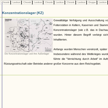
Chronik
Lexikon
Chronik
Lexikon
Chronik
Lexikon
Chronik
Lexikon
Gruppe
Lexikon
Konzentrationslager (KZ)
Gewalttätige Verfolgung und Ausschaltung v
Folterstätten in Kellern, Kasernen und Stam
Konzentrationslager (wie z.B. das in Dacha
wurden. Hinter diesem Begriff verbirgt si
Inhaftierten.
Anfangs wurden Menschen vereinzelt, später 
Die Konzentrationslager und ihre Außenlager
Insbesondere während des Weltkrieges wurde
führte die "Vernichtung durch Arbeit" im Au
Rüstungswirtschaft oder Betriebe anderer großer Konzerne aus dem Reichsgebiet.