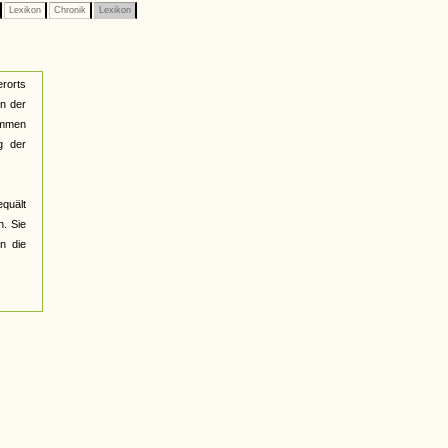
Lexikon
Chronik
Lexikon
rorts
en der
ommen
g der
equält
. Sie
in die