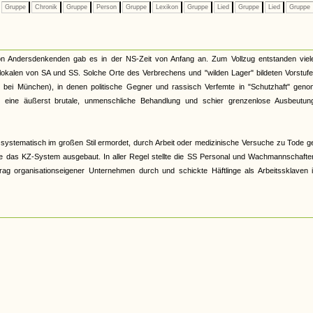
Gruppe
Chronik
Gruppe
Person
Gruppe
Lexikon
Gruppe
Lied
Gruppe
Lied
Gruppe
on Andersdenkenden gab es in der NS-Zeit von Anfang an. Zum Vollzug entstanden viele
mlokalen von SA und SS. Solche Orte des Verbrechens und "wilden Lager" bildeten Vorstuf
u bei München), in denen politische Gegner und rassisch Verfemte in "Schutzhaft" gen
ch eine äußerst brutale, unmenschliche Behandlung und schier grenzenlose Ausbeutun
systematisch im großen Stil ermordet, durch Arbeit oder medizinische Versuche zu Tode g
 das KZ-System ausgebaut. In aller Regel stellte die SS Personal und Wachmannschaften
ftrag organisationseigener Unternehmen durch und schickte Häftlinge als Arbeitssklaven 