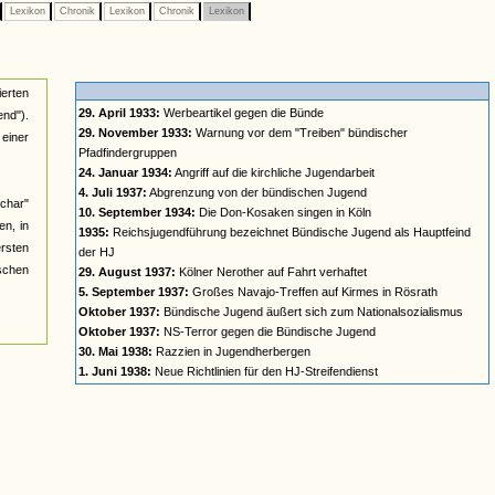
Lexikon
Chronik
Lexikon
Chronik
Lexikon
ierten
29. April 1933:
Werbeartikel gegen die Bünde
nd").
29. November 1933:
Warnung vor dem "Treiben" bündischer
einer
Pfadfindergruppen
24. Januar 1934:
Angriff auf die kirchliche Jugendarbeit
4. Juli 1937:
Abgrenzung von der bündischen Jugend
char"
10. September 1934:
Die Don-Kosaken singen in Köln
n, in
1935:
Reichsjugendführung bezeichnet Bündische Jugend als Hauptfeind
ersten
der HJ
ischen
29. August 1937:
Kölner Nerother auf Fahrt verhaftet
5. September 1937:
Großes Navajo-Treffen auf Kirmes in Rösrath
Oktober 1937:
Bündische Jugend äußert sich zum Nationalsozialismus
Oktober 1937:
NS-Terror gegen die Bündische Jugend
30. Mai 1938:
Razzien in Jugendherbergen
1. Juni 1938:
Neue Richtlinien für den HJ-Streifendienst