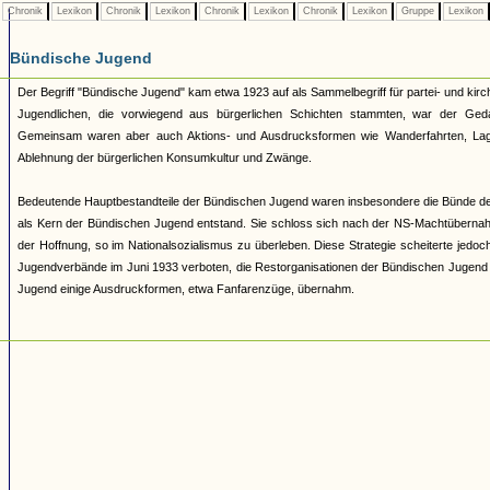
Chronik
Lexikon
Chronik
Lexikon
Chronik
Lexikon
Chronik
Lexikon
Gruppe
Lexikon
Bündische Jugend
Der Begriff "Bündische Jugend" kam etwa 1923 auf als Sammelbegriff für partei- und 
Jugendlichen, die vorwiegend aus bürgerlichen Schichten stammten, war der Geda
Gemeinsam waren aber auch Aktions- und Ausdrucksformen wie Wanderfahrten, Lage
Ablehnung der bürgerlichen Konsumkultur und Zwänge.
Bedeutende Hauptbestandteile der Bündischen Jugend waren insbesondere die Bünde d
als Kern der Bündischen Jugend entstand. Sie schloss sich nach der NS-Machtüberna
der Hoffnung, so im Nationalsozialismus zu überleben. Diese Strategie scheiterte jed
Jugendverbände im Juni 1933 verboten, die Restorganisationen der Bündischen Jugend 193
Jugend einige Ausdruckformen, etwa Fanfarenzüge, übernahm.