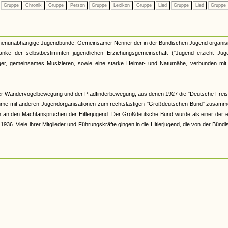
Gruppe
Chronik
Gruppe
Person
Gruppe
Lexikon
Gruppe
Lied
Gruppe
Lied
Gruppe
kirchenunabhängige Jugendbünde. Gemeinsamer Nenner der in der Bündischen Jugend organis
nke der selbstbestimmten jugendlichen Erziehungsgemeinschaft ("Jugend erzieht Juge
r, gemeinsames Musizieren, sowie eine starke Heimat- und Naturnähe, verbunden mit 
er Wandervogelbewegung und der Pfadfinderbewegung, aus denen 1927 die "Deutsche Freis
hme mit anderen Jugendorganisationen zum rechtslastigen "Großdeutschen Bund" zusamme
och an den Machtansprüchen der Hitlerjugend. Der Großdeutsche Bund wurde als einer der 
6. Viele ihrer Mitglieder und Führungskräfte gingen in die Hitlerjugend, die von der Bünd