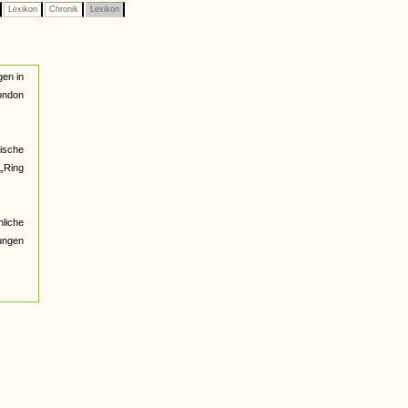
Lexikon
Chronik
Lexikon
gen in
London
ische
 „Ring
nliche
ungen