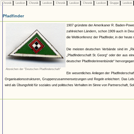
Chronik
Lexikon
Chronik
Lexikon
Chronik
Lexikon
Chronik
Lexikon
Gruppe
Lexikon
Pfadfinder
1907 gründete der Amerikaner R. Baden-Powell 
zahlreichen Ländern, schon 1909 auch in Deut
die Weltkonferenz der Pfadfinder, in der heut
Die meisten deutschen Verbände sind im „R
„Pfadfinderschaft St. Georg“ oder der aus e
deutscher Pfadfinderinnenbünde“ hervorgegang
Abzeichen der "Deutschen Pfadfinderschaft"
Ein wesentliches Anliegen der Pfadfinderschaft
Organisationsstrukturen, Gruppenzusammensetzungen und Regeln erleichtert. Das Lebe
wird als Übungsfeld für soziales und politisches Verhalten im Sinne von Partnerschaft, Sol