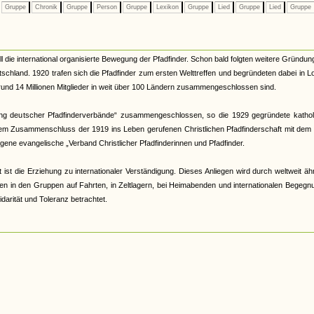
Gruppe
Chronik
Gruppe
Person
Gruppe
Lexikon
Gruppe
Lied
Gruppe
Lied
Gruppe
die international organisierte Bewegung der Pfadfinder. Schon bald folgten weitere Gründun
schland. 1920 trafen sich die Pfadfinder zum ersten Welttreffen und begründeten dabei in 
e rund 14 Millionen Mitglieder in weit über 100 Ländern zusammengeschlossen sind.
ing deutscher Pfadfinderverbände“ zusammengeschlossen, so die 1929 gegründete kathol
inem Zusammenschluss der 1919 ins Leben gerufenen Christlichen Pfadfinderschaft mit dem
ene evangelische „Verband Christlicher Pfadfinderinnen und Pfadfinder.
 ist die Erziehung zu internationaler Verständigung. Dieses Anliegen wird durch weltweit äh
n in den Gruppen auf Fahrten, in Zeltlagern, bei Heimabenden und internationalen Begegn
idarität und Toleranz betrachtet.