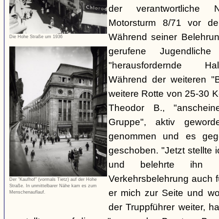
der verantwortliche 
Motorsturm 8/71 vor de
Während seiner Belehru
Die Hohe Straße um 1936
gerufene Jugendliche
"herausfordernde Ha
Während der weiteren "B
weitere Rotte von 25-30 K
Theodor B., "anschein
Gruppe", aktiv gewor
genommen und es gegen
geschoben. "Jetzt stellte
und belehrte ihn 
Verkehrsbelehrung auch für
Der "Kaufhof" (vormals Tietz) auf der Hohe
Straße. In unmittelbarer Nähe kam es zum
er mich zur Seite und wol
Menschenauflauf.
der Truppführer weiter,