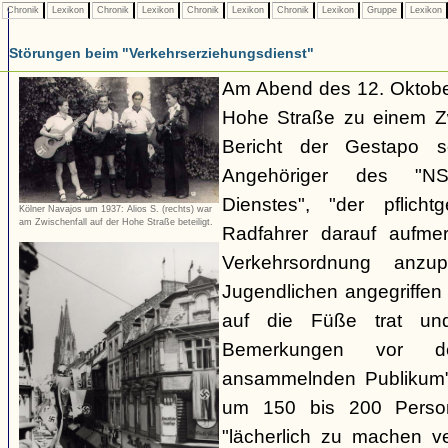
Chronik
Lexikon
Chronik
Lexikon
Chronik
Lexikon
Chronik
Lexikon
Gruppe
Lexikon
Störungen beim "Verkehrserziehungsdienst"
Am Abend des 12. Oktobe
Hohe Straße zu einem Zw
Bericht der Gestapo so
Angehöriger des "NSKK
Dienstes", "der pflich
Kölner Navajos um 1937: Alios S. (rechts) war
am Zwischenfall auf der Hohe Straße beteiligt.
Radfahrer darauf aufme
Verkehrsordnung anzu
Jugendlichen angegriffe
auf die Füße trat und
Bemerkungen vor d
ansammelnden Publikum" 
um 150 bis 200 Perso
"lächerlich zu machen v