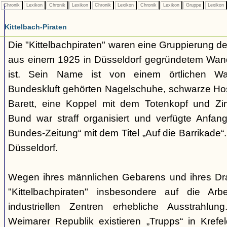
Chronik
Lexikon
Chronik
Lexikon
Chronik
Lexikon
Chronik
Lexikon
Gruppe
Lexikon
Kittelbach-Piraten
Die "Kittelbachpiraten" waren eine Gruppierung d
aus einem 1925 in Düsseldorf gegründetem Wa
ist. Sein Name ist von einem örtlichen Wass
Bundeskluft gehörten Nagelschuhe, schwarze H
Barett, eine Koppel mit dem Totenkopf und Z
Bund war straff organisiert und verfügte Anfa
Bundes-Zeitung“ mit dem Titel „Auf die Barrikade“
Düsseldorf.
Wegen ihres männlichen Gebarens und ihres Dra
"Kittelbachpiraten" insbesondere auf die Arbe
industriellen Zentren erhebliche Ausstrahl
Weimarer Republik existieren „Trupps“ in Krefel