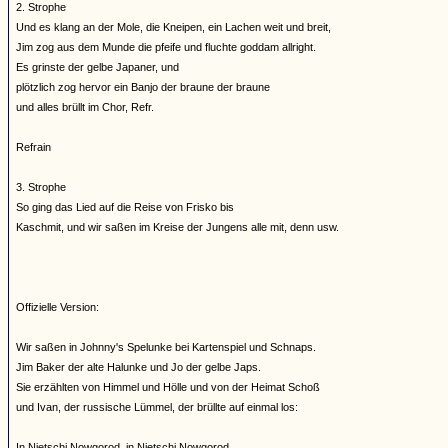
2. Strophe
Und es klang an der Mole, die Kneipen, ein Lachen weit und breit,
Jim zog aus dem Munde die pfeife und fluchte goddam allright.
Es grinste der gelbe Japaner, und
plötzlich zog hervor ein Banjo der braune der braune
und alles brüllt im Chor, Refr.
Refrain
3. Strophe
So ging das Lied auf die Reise von Frisko bis
Kaschmit, und wir saßen im Kreise der Jungens alle mit, denn usw.
Offizielle Version:
Wir saßen in Johnny's Spelunke bei Kartenspiel und Schnaps.
Jim Baker der alte Halunke und Jo der gelbe Japs.
Sie erzählten von Himmel und Hölle und von der Heimat Schoß
und Ivan, der russische Lümmel, der brüllte auf einmal los:
In Nietschi Nowgorod, in Nietschi Nowgorod,