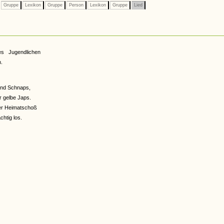
Gruppe
Lexikon
Gruppe
Person
Lexikon
Gruppe
Lied
es Jugendlichen
.
und Schnaps,
 gelbe Japs.
der Heimatschoß
htig los.