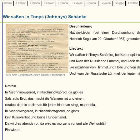
Chronik
Lexikon
Chronik
Lexikon
Chronik
Lexikon
Chronik
Lexikon
Gruppe
Lexikon
Wir saßen in Tonys (Johnnys) Schänke
Beschreibung
Navajo-Lieder (bei einer Durchsuchung d
Heinrich Sogul am 22. Oktober 1937) gefunden
Liedtext
Wir saßen in Tonys Schänke, bei Kartenspiel 
und Iwan der Russische Lümmel, und Jack der
Sie erzählten von Himmel und Hölle und von 
Und Iwan der Russische Lümmel, der legte mäc
Aus dem Liederbuch eines Kölner Pfadfinders
Refrain
In Nischninowgorod, in Nischninowgorod, da gibt es
Salz aufs Brot, das macht die Wangen rot und einen
rosdop-dschin stellt man für jeden hin, man singt, man trinkt.
In Nischniwogorod, in Nischninowgorod, da gibt's
kein Kussverbot und keine Hungernsnot.
Da wird es abends rot, da wird es morgens rot und alle Welt schläft
Ein wie tot.