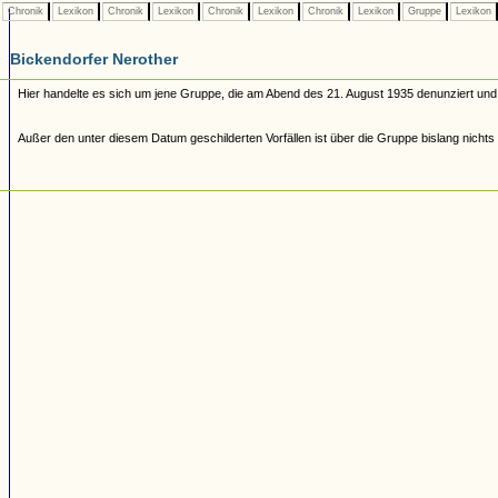
Chronik
Lexikon
Chronik
Lexikon
Chronik
Lexikon
Chronik
Lexikon
Gruppe
Lexikon
Bickendorfer Nerother
Hier handelte es sich um jene Gruppe, die am Abend des 21. August 1935 denunziert u
Außer den unter diesem Datum geschilderten Vorfällen ist über die Gruppe bislang nichts