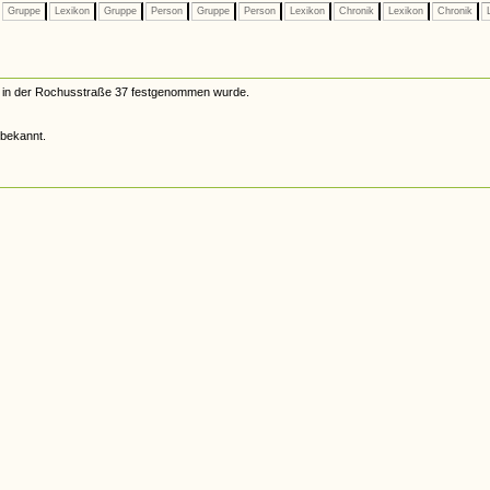
Gruppe
Lexikon
Gruppe
Person
Gruppe
Person
Lexikon
Chronik
Lexikon
Chronik
L
nd in der Rochusstraße 37 festgenommen wurde.
 bekannt.