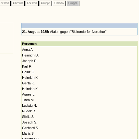
exikon
Chronik
Lexikon
Gruppe
Chronik
Gruppe
21. August 1935:
Aktion gegen "Bickendorfer Nerother"
Personen
Anna A.
Heinrich D.
Joseph F.
Karl F.
Heinz G.
Heinrich K.
Gerta K.
Heinrich K.
Agnes L.
Theo M.
Ludwig N.
Rudolf R.
Sibilla S.
Joseph S.
Gerhard S.
Maria S.