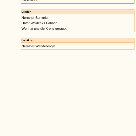
Christian V.
Lieder
Nerother Bummler
Unter Waldecks Fahnen
Wer hat uns die Krone geraubt
Lexikon
Nerother Wandervogel