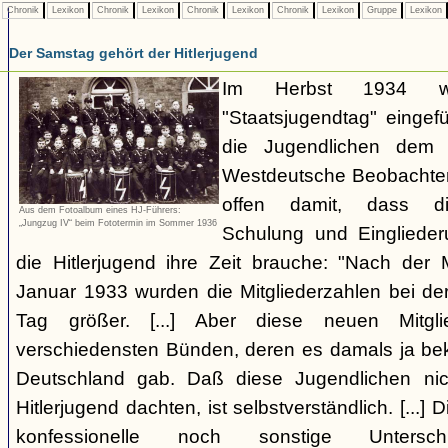
Chronik
Lexikon
Chronik
Lexikon
Chronik
Lexikon
Chronik
Lexikon
Gruppe
Lexikon
Der Samstag gehört der Hitlerjugend
Im Herbst 1934 wi
"Staatsjugendtag" eingef
die Jugendlichen dem 
Westdeutsche Beobachter 
offen damit, dass die 
Aus dem Fotoalbum eines HJ-Führers:
„Jungzug IV“ beim Fototermin im Sommer 1936
Schulung und Einglieder
die Hitlerjugend ihre Zeit brauche: "Nach de
Januar 1933 wurden die Mitgliederzahlen bei der
Tag größer. [...] Aber diese neuen Mitg
verschiedensten Bünden, deren es damals ja beka
Deutschland gab. Daß diese Jugendlichen nic
Hitlerjugend dachten, ist selbstverständlich. [...] 
konfessionelle noch sonstige Unters