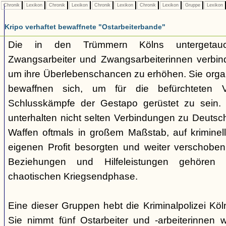
Chronik
Lexikon
Chronik
Lexikon
Chronik
Lexikon
Chronik
Lexikon
Gruppe
Lexikon
Kripo verhaftet bewaffnete "Ostarbeiterbande"
Die in den Trümmern Kölns untergetauc
Zwangsarbeiter und Zwangsarbeiterinnen verbin
um ihre Überlebenschancen zu erhöhen. Sie organ
bewaffnen sich, um für die befürchteten V
Schlusskämpfe der Gestapo gerüstet zu sein. 
unterhalten nicht selten Verbindungen zu Deutsc
Waffen oftmals in großem Maßstab, auf krimine
eigenen Profit besorgten und weiter verschobe
Beziehungen und Hilfeleistungen gehören z
chaotischen Kriegsendphase.
Eine dieser Gruppen hebt die Kriminalpolizei Kö
Sie nimmt fünf Ostarbeiter und -arbeiterinnen