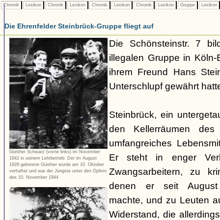
Chronik
Lexikon
Chronik
Lexikon
Chronik
Lexikon
Chronik
Lexikon
Gruppe
Lexikon
Die Ehrenfelder Steinbrück-Gruppe fliegt auf
Die Schönsteinstr. 7 bil
illegalen Gruppe in Köln-E
ihrem Freund Hans Stein
Unterschlupf gewährt hatt
Steinbrück, ein untergetau
den Kellerräumen des 
umfangreiches Lebensmit
Günther Schwarz (vorne links) im November
Er steht in enger Ver
1942 in seinem Lehrbetrieb: Der im August
1928 geborene Günther wurde am 10. Oktober
Zwangsarbeitern, zu kri
verhaftet und war der Jüngste unter den Opfern
des 10. November 1944
denen er seit August
machte, und zu Leuten 
Widerstand, die allerdin