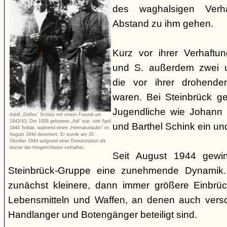
des waghalsigen Verha
Abstand zu ihm gehen.
Kurz vor ihrer Verhaftu
und S. außerdem zwei u
die vor ihrer drohenden
waren. Bei Steinbrück g
Jugendliche wie Johann 
Adolf „Dölfes“ Schütz mit einem Freund um
1942/43: Der 1926 geborene „Adi“ war, seit April
und Barthel Schink ein un
1944 Soldat, während eines „Heimaturlaubs“ im
August 1944 desertiert. Er wurde am 20.
Oktober 1944 aufgrund einer Denunziation als
letzter der Hingerichteten verhaftet.
Seit August 1944 gewin
Steinbrück-Gruppe eine zunehmende Dynamik.
zunächst kleinere, dann immer größere Einbrü
Lebensmitteln und Waffen, an denen auch versc
Handlanger und Botengänger beteiligt sind.