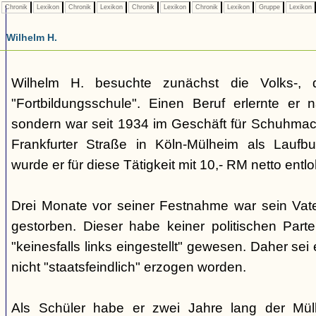
Chronik
Lexikon
Chronik
Lexikon
Chronik
Lexikon
Chronik
Lexikon
Gruppe
Lexikon
Wilhelm H.
Wilhelm H. besuchte zunächst die Volks-, 
"Fortbildungsschule". Einen Beruf erlernte er n
sondern war seit 1934 im Geschäft für Schuhmach
Frankfurter Straße in Köln-Mülheim als Laufbu
wurde er für diese Tätigkeit mit 10,- RM netto entlo
Drei Monate vor seiner Festnahme war sein Vater
gestorben. Dieser habe keiner politischen Part
"keinesfalls links eingestellt" gewesen. Daher sei
nicht "staatsfeindlich" erzogen worden.
Als Schüler habe er zwei Jahre lang der Mülh