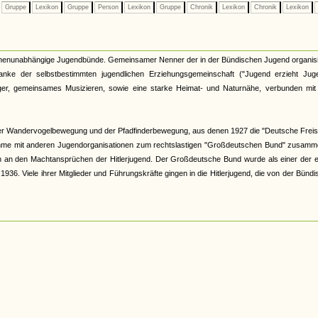
Gruppe
Lexikon
Gruppe
Person
Lexikon
Gruppe
Chronik
Lexikon
Chronik
Lexikon
kirchenunabhängige Jugendbünde. Gemeinsamer Nenner der in der Bündischen Jugend organis
nke der selbstbestimmten jugendlichen Erziehungsgemeinschaft ("Jugend erzieht Juge
r, gemeinsames Musizieren, sowie eine starke Heimat- und Naturnähe, verbunden mit 
er Wandervogelbewegung und der Pfadfinderbewegung, aus denen 1927 die "Deutsche Freis
hme mit anderen Jugendorganisationen zum rechtslastigen "Großdeutschen Bund" zusamme
och an den Machtansprüchen der Hitlerjugend. Der Großdeutsche Bund wurde als einer der 
6. Viele ihrer Mitglieder und Führungskräfte gingen in die Hitlerjugend, die von der Bünd