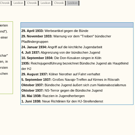
Chronik
Lexikon
Chronik
Lexikon
Chronik
Lexikon
ierten
29. April 1933:
Werbeartikel gegen die Bünde
nd").
29. November 1933:
Warnung vor dem "Treiben" bündischer
einer
Pfadfindergruppen
24. Januar 1934:
Angriff auf die kirchliche Jugendarbeit
4. Juli 1937:
Abgrenzung von der bündischen Jugend
char"
10. September 1934:
Die Don-Kosaken singen in Köln
n, in
1935:
Reichsjugendführung bezeichnet Bündische Jugend als Hauptfeind
ersten
der HJ
ischen
29. August 1937:
Kölner Nerother auf Fahrt verhaftet
5. September 1937:
Großes Navajo-Treffen auf Kirmes in Rösrath
Oktober 1937:
Bündische Jugend äußert sich zum Nationalsozialismus
Oktober 1937:
NS-Terror gegen die Bündische Jugend
30. Mai 1938:
Razzien in Jugendherbergen
1. Juni 1938:
Neue Richtlinien für den HJ-Streifendienst