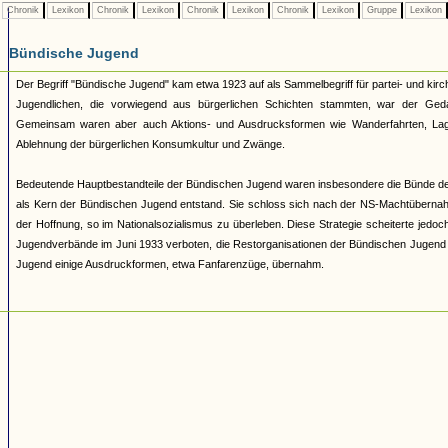
Chronik
Lexikon
Chronik
Lexikon
Chronik
Lexikon
Chronik
Lexikon
Gruppe
Lexikon
Bündische Jugend
Der Begriff "Bündische Jugend" kam etwa 1923 auf als Sammelbegriff für partei- und 
Jugendlichen, die vorwiegend aus bürgerlichen Schichten stammten, war der Geda
Gemeinsam waren aber auch Aktions- und Ausdrucksformen wie Wanderfahrten, Lage
Ablehnung der bürgerlichen Konsumkultur und Zwänge.
Bedeutende Hauptbestandteile der Bündischen Jugend waren insbesondere die Bünde d
als Kern der Bündischen Jugend entstand. Sie schloss sich nach der NS-Machtüberna
der Hoffnung, so im Nationalsozialismus zu überleben. Diese Strategie scheiterte jed
Jugendverbände im Juni 1933 verboten, die Restorganisationen der Bündischen Jugend 193
Jugend einige Ausdruckformen, etwa Fanfarenzüge, übernahm.