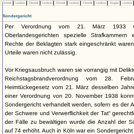
Chronik
Lexikon
Chronik
Lexikon
Chronik
Lexikon
Chronik
Lexikon
Gruppe
Lexikon
Sondergericht
Per Verordnung vom 21. März 1933 
Oberlandesgerichten spezielle Strafkammern e
Rechte der Beklagten stark eingeschränkt waren.
Urteile waren nicht zulässig.
Vor Kriegsausbruch waren sie vorrangig mit Deli
Reichstagsbrandverordnung vom 28. Fe
Heimtückegesetz vom 21. März desselben Jahres
einer Verordnung von 20. November 1938 konnte
Sondergericht verhandelt werden, sofern es der 
der Schwere und Verwerflichkeit der Tat“ gerechtf
der Fälle zu bewältigen wurde die Anzahl der 
auf 74 erhöht. Auch in Köln war ein Sondergericht