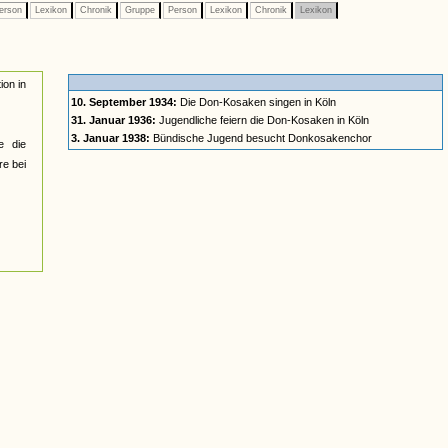
erson
Lexikon
Chronik
Gruppe
Person
Lexikon
Chronik
Lexikon
ion in
10. September 1934:
Die Don-Kosaken singen in Köln
31. Januar 1936:
Jugendliche feiern die Don-Kosaken in Köln
3. Januar 1938:
Bündische Jugend besucht Donkosakenchor
e die
re bei