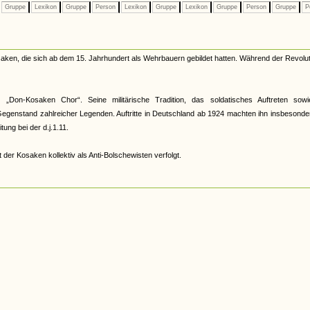
Gruppe
Lexikon
Gruppe
Person
Lexikon
Gruppe
Lexikon
Gruppe
Person
Gruppe
P
ken, die sich ab dem 15. Jahrhundert als Wehrbauern gebildet hatten. Während der Revolut
r „Don-Kosaken Chor“. Seine militärische Tradition, das soldatisches Auftreten sowi
genstand zahlreicher Legenden. Auftritte in Deutschland ab 1924 machten ihn insbesonde
ung bei der d.j.1.11.
 der Kosaken kollektiv als Anti-Bolschewisten verfolgt.