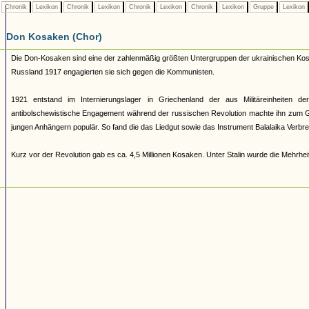
Chronik
Lexikon
Chronik
Lexikon
Chronik
Lexikon
Chronik
Lexikon
Gruppe
Lexikon
Don Kosaken (Chor)
Die Don-Kosaken sind eine der zahlenmäßig größten Untergruppen der ukrainischen Kosa
Russland 1917 engagierten sie sich gegen die Kommunisten.
1921 entstand im Internierungslager in Griechenland der aus Militäreinheiten de
antibolschewistische Engagement während der russischen Revolution machte ihn zum Ge
jungen Anhängern populär. So fand die das Liedgut sowie das Instrument Balalaika Verbreit
Kurz vor der Revolution gab es ca. 4,5 Millionen Kosaken. Unter Stalin wurde die Mehrheit