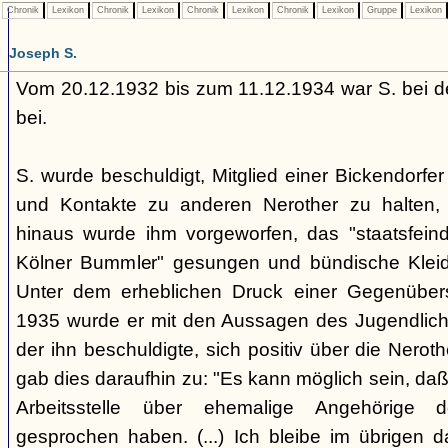
Chronik
Lexikon
Chronik
Lexikon
Chronik
Lexikon
Chronik
Lexikon
Gruppe
Lexikon
Joseph S.
Vom 20.12.1932 bis zum 11.12.1934 war S. bei de
bei.
S. wurde beschuldigt, Mitglied einer Bickendorfe
und Kontakte zu anderen Nerother zu halten, w
hinaus wurde ihm vorgeworfen, das "staatsfeindl
Kölner Bummler" gesungen und bündische Klei
Unter dem erheblichen Druck einer Gegenübers
1935 wurde er mit den Aussagen des Jugendlichen
der ihn beschuldigte, sich positiv über die Nerot
gab dies daraufhin zu: "Es kann möglich sein, daß
Arbeitsstelle über ehemalige Angehörige 
gesprochen haben. (...) Ich bleibe im übrigen 