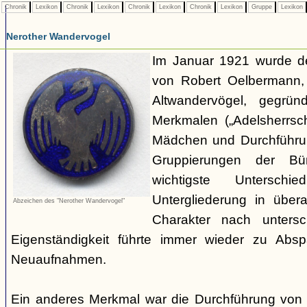
Chronik
Lexikon
Chronik
Lexikon
Chronik
Lexikon
Chronik
Lexikon
Gruppe
Lexikon
Nerother Wandervogel
Im Januar 1921 wurde d
von Robert Oelbermann, 
Altwandervögel, gegrün
Merkmalen („Adelsherrsc
Mädchen und Durchführu
Gruppierungen der Bü
wichtigste Untersc
Untergliederung in über
Abzeichen des "Nerother Wandervogel"
Charakter nach untersc
Eigenständigkeit führte immer wieder zu Abs
Neuaufnahmen.
Ein anderes Merkmal war die Durchführung von 