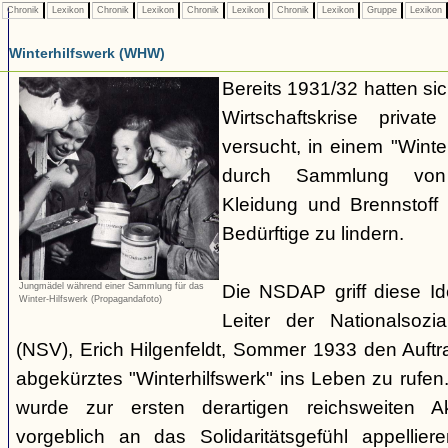
Chronik
Lexikon
Chronik
Lexikon
Chronik
Lexikon
Chronik
Lexikon
Gruppe
Lexikon
Winterhilfswerk (WHW)
Bereits 1931/32 hatten s
Wirtschaftskrise privat
versucht, in einem "Winte
durch Sammlung von 
Kleidung und Brennstoff
Bedürftige zu lindern.
Die NSDAP griff diese Id
Jungmädel während einer Sammlung für das
Winter-Hilfswerk (Propagandafoto)
Leiter der Nationalsozia
(NSV), Erich Hilgenfeldt, Sommer 1933 den Auftra
abgekürztes "Winterhilfswerk" ins Leben zu rufe
wurde zur ersten derartigen reichsweiten Ak
vorgeblich an das Solidaritätsgefühl appelliere