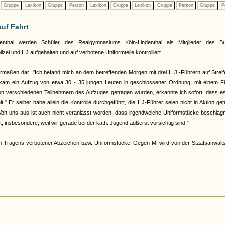
Gruppe
Lexikon
Gruppe
Person
Lexikon
Gruppe
Lexikon
Gruppe
Person
Gruppe
P
auf Fahrt
thal werden Schüler des Realgymnasiums Köln-Lindenthal als Mitglieder des B
zei und HJ aufgehalten und auf verbotene Uniformteile kontrolliert.
gendermaßen dar: "Ich befand mich an dem betreffenden Morgen mit drei H.J.-Führern auf Streif
kam ein Aufzug von etwa 30 - 35 jungen Leuten in geschlossener Ordnung, mit einem Fü
n verschiedenen Teilnehmern des Aufzuges getragen wurden, erkannte ich sofort, dass es
" Er selber habe allein die Kontrolle durchgeführt, die HJ-Führer seien nicht in Aktion get
Von uns aus ist auch nicht veranlasst worden, dass irgendwelche Uniformstücke beschlag
, insbesondere, weil wir gerade bei der kath. Jugend äußerst vorsichtig sind."
en Tragens verbotener Abzeichen bzw. Uniformstücke. Gegen M. wird von der Staatsanwalt