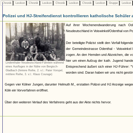
Chronik
Lexikon
Chronik
Lexikon
Chronik
Lexikon
Chronik
Lexikon
Gruppe
Lexikon
Polizei und HJ-Streifendienst kontrollieren katholische Schüler 
Auf ihrer Wochenendwanderung nach Oden
Neudeutschland in Voiswinkel/Odenthal von Poli
Der beteiligte Polizist stellt den Vorfall fol
der Gemeindestrasse Odenthal - Voiswinkel 
zogen. An den Hemden und Abzeichen, die vo
hier um einen Aufzug der kath. Jugend handelt.
Lindenthaler Neudeutschland-Fähnlein während
Entsprechend äußert sich einer HJ-Führer: "
eines Ausfluges in der Nähe von Bergisch-
Gladbach (hintere Reihe, 2. v.l.: Pater Vorspel,
worden sind. Daran haben wir uns nicht gestört
mittlere Reihe, 3. v.l.: Klaus Courage)
Gegen vier Kölner Jungen, darunter Helmuth M., erstatten Polizei und HJ Anzeige weg
Köln ein Vorverfahren eröffnet.
Über den weiteren Verlauf des Verfahrens geht aus der Akte nichts hervor.