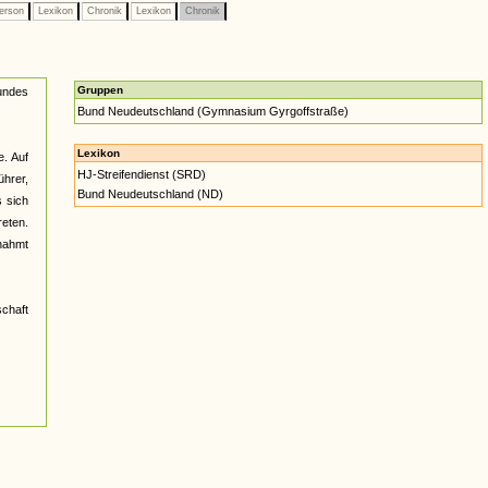
erson
Lexikon
Chronik
Lexikon
Chronik
Gruppen
undes
Bund Neudeutschland (Gymnasium Gyrgoffstraße)
Lexikon
e. Auf
HJ-Streifendienst (SRD)
hrer,
Bund Neudeutschland (ND)
 sich
reten.
nahmt
schaft