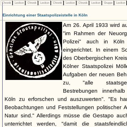
Chronik
Lexikon
Chronik
Lexikon
Chronik
Lexikon
Chronik
Lexikon
Gruppe
Lexikon
Einrichtung einer Staatspolizeistelle in Köln
Am 26. April 1933 wird au
"im Rahmen der Neuorgan
Polizei" auch in Köln e
eingerichtet. In einem 
des Oberbergischen Kreise
Kölner Staatspolizei Möl
Aufgaben der neuen Behör
zu, "alle staatsgefä
Bestrebungen innerhalb
Köln zu erforschen und auszuwerten". "Es ha
Beobachtungen und Feststellungen politischer Art,
Natur sind." Allerdings müsse die Gestapo auc
unterrichtet werden, "damit die staatsfeind