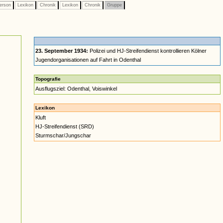
erson
Lexikon
Chronik
Lexikon
Chronik
Gruppe
23. September 1934:
Polizei und HJ-Streifendienst kontrollieren Kölner
Jugendorganisationen auf Fahrt in Odenthal
Topografie
Ausflugsziel: Odenthal, Voiswinkel
Lexikon
Kluft
HJ-Streifendienst (SRD)
Sturmschar/Jungschar