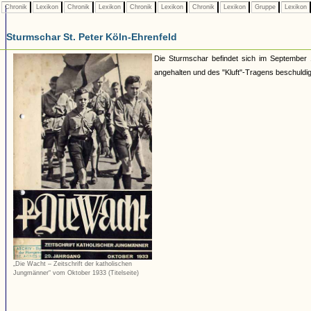
Chronik
Lexikon
Chronik
Lexikon
Chronik
Lexikon
Chronik
Lexikon
Gruppe
Lexikon
Sturmschar St. Peter Köln-Ehrenfeld
Die Sturmschar befindet sich im September 
angehalten und des "Kluft"-Tragens beschuldig
„Die Wacht – Zeitschrift der katholischen
Jungmänner“ vom Oktober 1933 (Titelseite)