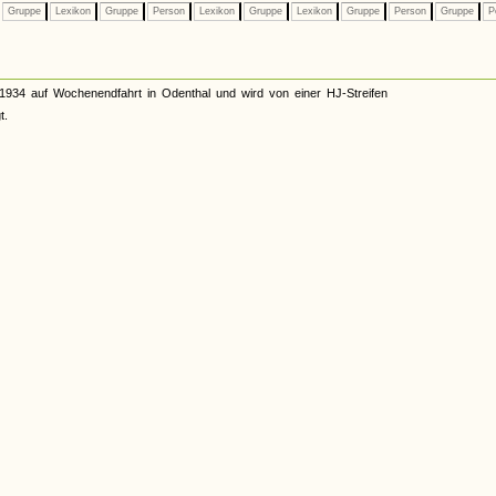
Gruppe
Lexikon
Gruppe
Person
Lexikon
Gruppe
Lexikon
Gruppe
Person
Gruppe
P
1934 auf Wochenendfahrt in Odenthal und wird von einer HJ-Streifen
t.