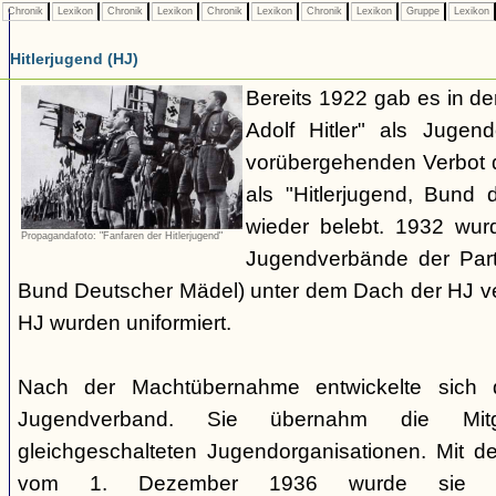
Chronik
Lexikon
Chronik
Lexikon
Chronik
Lexikon
Chronik
Lexikon
Gruppe
Lexikon
Hitlerjugend (HJ)
Bereits 1922 gab es in 
Adolf Hitler" als Jugen
vorübergehenden Verbot d
als "Hitlerjugend, Bund 
wieder belebt. 1932 wurd
Propagandafoto: "Fanfaren der Hitlerjugend"
Jugendverbände der Part
Bund Deutscher Mädel) unter dem Dach der HJ vere
HJ wurden uniformiert.
Nach der Machtübernahme entwickelte sich 
Jugendverband. Sie übernahm die Mitgl
gleichgeschalteten Jugendorganisationen. Mit 
vom 1. Dezember 1936 wurde sie zu