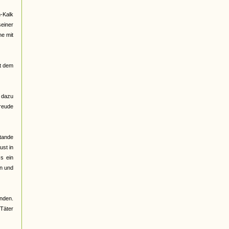
n-Kalk
einer
he mit
it dem
h dazu
Freude
tande
ust in
s ein
en und
unden.
Täter