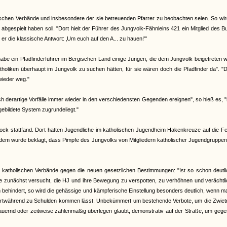
lischen Verbände und insbesondere der sie betreuenden Pfarrer zu beobachten seien. So wi
abgespielt haben soll. "Dort hielt der Führer des Jungvolk-Fähnleins 421 ein Mitglied des 
er die klassische Antwort: ‚Um euch auf den A... zu hauen!'"
habe ein Pfadfinderführer im Bergischen Land einige Jungen, die dem Jungvolk beigetreten 
tholiken überhaupt im Jungvolk zu suchen hätten, für sie wären doch die Pfadfinder da". "
wieder weg."
sich derartige Vorfälle immer wieder in den verschiedensten Gegenden ereignen", so hieß es,
gebildete System zugrundeliegt."
lstock stattfand. Dort hatten Jugendliche im katholischen Jugendheim Hakenkreuze auf die F
erdem wurde beklagt, dass Pimpfe des Jungvolks von Mitgliedern katholischer Jugendgruppe
r katholischen Verbände gegen die neuen gesetzlichen Bestimmungen: "Ist so schon deutli
sie zunächst versucht, die HJ und ihre Bewegung zu verspotten, zu verhöhnen und verächtl
n behindert, so wird die gehässige und kämpferische Einstellung besonders deutlich, wenn m
n fortwährend zu Schulden kommen lässt. Unbekümmert um bestehende Verbote, um die Zwiet
h dauernd oder zeitweise zahlenmäßig überlegen glaubt, demonstrativ auf der Straße, um geg