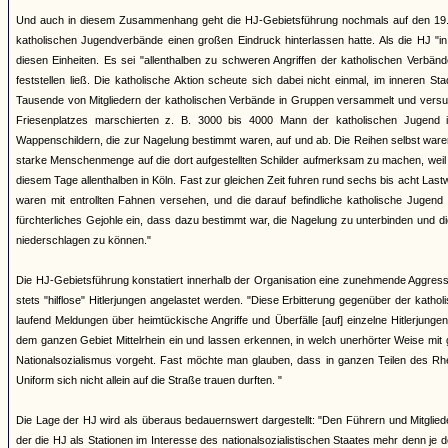
Und auch in diesem Zusammenhang geht die HJ-Gebietsführung nochmals auf den 19. N
katholischen Jugendverbände einen großen Eindruck hinterlassen hatte. Als die HJ "
diesen Einheiten. Es sei "allenthalben zu schweren Angriffen der katholischen Verb
feststellen ließ. Die katholische Aktion scheute sich dabei nicht einmal, im inneren 
Tausende von Mitgliedern der katholischen Verbände in Gruppen versammelt und versu
Friesenplatzes marschierten z. B. 3000 bis 4000 Mann der katholischen Jugend 
Wappenschildern, die zur Nagelung bestimmt waren, auf und ab. Die Reihen selbst ware
starke Menschenmenge auf die dort aufgestellten Schilder aufmerksam zu machen, weil 
diesem Tage allenthalben in Köln. Fast zur gleichen Zeit fuhren rund sechs bis acht Las
waren mit entrollten Fahnen versehen, und die darauf befindliche katholische Jugend t
fürchterliches Gejohle ein, dass dazu bestimmt war, die Nagelung zu unterbinden un
niederschlagen zu können."
Die HJ-Gebietsführung konstatiert innerhalb der Organisation eine zunehmende Aggressi
stets "hilflose" Hitlerjungen angelastet werden. "Diese Erbitterung gegenüber der kath
laufend Meldungen über heimtückische Angriffe und Überfälle [auf] einzelne Hitlerjung
dem ganzen Gebiet Mittelrhein ein und lassen erkennen, in welch unerhörter Weise mi
Nationalsozialismus vorgeht. Fast möchte man glauben, dass in ganzen Teilen des Rhei
Uniform sich nicht allein auf die Straße trauen durften. "
Die Lage der HJ wird als überaus bedauernswert dargestellt: "Den Führern und Mitglied
der die HJ als Stationen im Interesse des nationalsozialistischen Staates mehr denn je