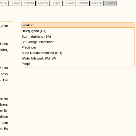
erson
Lexikon
Chronik
Lexikon
Gruppe
Lexikon
Chronik
Lexikon
Chronik
Lexikon
schen
Hitlerjugend (HJ)
Sturmabteilung (SA)
St. Georgs-Pfadfinder
ische
Pfadfinder
führt,
Bund Neudeutschland (ND)
Winterhilfswerk (WHW)
Pimpf
en und
, dass
. Die
ogenen
ührers
er für
diese
on dem
en. Es