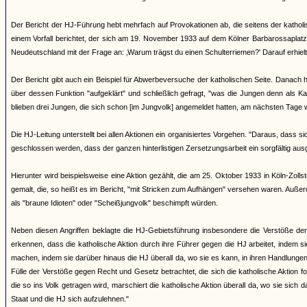
Der Bericht der HJ-Führung hebt mehrfach auf Provokationen ab, die seitens der katho
einem Vorfall berichtet, der sich am 19. November 1933 auf dem Kölner Barbarossaplatz 
Neudeutschland mit der Frage an: ‚Warum trägst du einen Schulterriemen?' Darauf erhielt 
Der Bericht gibt auch ein Beispiel für Abwerbeversuche der katholischen Seite. Danach 
über dessen Funktion "aufgeklärt" und schließlich gefragt, "was die Jungen denn als Ka
blieben drei Jungen, die sich schon [im Jungvolk] angemeldet hatten, am nächsten Tage 
Die HJ-Leitung unterstellt bei allen Aktionen ein organisiertes Vorgehen. "Daraus, dass 
geschlossen werden, dass der ganzen hinterlistigen Zersetzungsarbeit ein sorgfältig aus
Hierunter wird beispielsweise eine Aktion gezählt, die am 25. Oktober 1933 in Köln-Zol
gemalt, die, so heißt es im Bericht, "mit Stricken zum Aufhängen" versehen waren. Auß
als "braune Idioten" oder "Scheißjungvolk" beschimpft würden.
Neben diesen Angriffen beklagte die HJ-Gebietsführung insbesondere die Verstöße de
erkennen, dass die katholische Aktion durch ihre Führer gegen die HJ arbeitet, indem 
machen, indem sie darüber hinaus die HJ überall da, wo sie es kann, in ihren Handlunge
Fülle der Verstöße gegen Recht und Gesetz betrachtet, die sich die katholische Aktio
die so ins Volk getragen wird, marschiert die katholische Aktion überall da, wo sie sic
Staat und die HJ sich aufzulehnen."