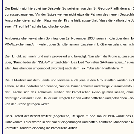
Der Bericht gibt hierzu einige Beispiele. So sei einer von den St. Georgs-Pfadfindern a
vorausgegangenen. "An der Spitze wehten nicht etwa die Fahnen des neuen Deutschlan
Ansprache, die er auf dem Platz vor der Kirche hielt, ausgeführt, "dass die katholische 
einem "Treu Heil!" auf die katholische Kirche.
Am bereits oben erwähnten Sonntag, den 19. November 1933, seien in Köln über den Hohen
PX-Abzeichen am Arm, viele trugen Schulterriemen. Einzelnen HJ-Streifen gelang es nich
Die HJ fühlt sich mehr und mehr provoziert und beleidigt. "Um allem die Krone aufzusetze
über, "Kampflieder der NSDAP" umzudichten. Das Lied "Von allen SA-Kameraden..." etwa
aller Umstehenden umgemodelt [worden] nach dem Text "Von allen Pfadfindern...".
Die HJ-Führer auf dem Lande und teilweise auch jene in den Großstädten würden si
sehen, so das bedrohliche Szenario, "auf die Dauer schwere und blutige Zusammenstöße
der Tasche sich das schamlos Treiben der katholischen Aktion gefallen lassen, ohne
derartiger Zustand für die Dauer unzuträglich für den wirtschaftlichen und politischen 
von der Kirche getragen wird."
Hierzu liefert der Bericht weitere (angebliche) Beispiele: "Ende Januar 1934 wurde da
Unbekannte Täter waren in der Nacht eingedrungen und hatten sämtliche Münchener Au
vermutet, sondern eindeutig die katholische Aktion.