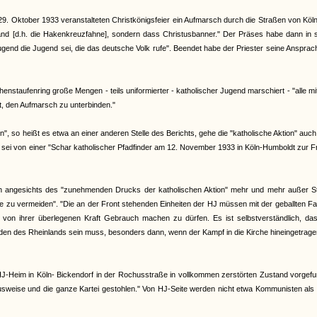
m 29. Oktober 1933 veranstalteten Christkönigsfeier ein Aufmarsch durch die Straßen von Köl
d [d.h. die Hakenkreuzfahne], sondern dass Christusbanner." Der Präses habe dann in s
Jugend die Jugend sei, die das deutsche Volk rufe". Beendet habe der Priester seine Ansprac
staufenring große Mengen - teils uniformierter - katholischer Jugend marschiert - "alle m
t, den Aufmarsch zu unterbinden."
n", so heißt es etwa an einer anderen Stelle des Berichts, gehe die "katholische Aktion" auc
 sei von einer "Schar katholischer Pfadfinder am 12. November 1933 in Köln-Humboldt zur 
ch angesichts des "zunehmenden Drucks der katholischen Aktion" mehr und mehr außer S
 zu vermeiden". "Die an der Front stehenden Einheiten der HJ müssen mit der geballten Fa
 von ihrer überlegenen Kraft Gebrauch machen zu dürfen. Es ist selbstverständlich, das
Frieden des Rheinlands sein muss, besonders dann, wenn der Kampf in die Kirche hineingetrag
s HJ-Heim in Köln- Bickendorf in der Rochusstraße in vollkommen zerstörten Zustand vorgef
sweise und die ganze Kartei gestohlen." Von HJ-Seite werden nicht etwa Kommunisten als 