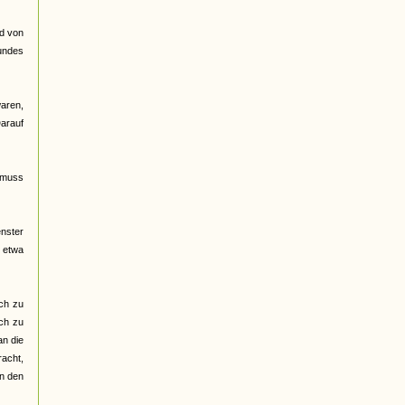
rd von
Bundes
waren,
Darauf
 "muss
enster
n etwa
ch zu
ich zu
an die
racht,
en den