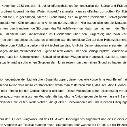
ovember 1933 ein, der mit seiner offensichtlichen Demonstration der Stärke und Präsen
in großem Ausmaß für das Winterhilfswerk" sammelte, kam es offenbar zu großen Konflikte
ände auf die HJ" gekommen, "deren Durchführung sich im ganzen rheinischen Gebiet gleich
Stadtgebiet von Köln umfangreiche Aktionen durchzuführen. Hier hatten sich um die Mittags
chten, durch andauernde Störungen das Winterhilfswerk unmöglich zu machen. In der Näh
in Einzelreihe und Gänsemarsch im Gleichschritt über den Bürgersteig und zwar vo
n so dicht geschlossen, dass es unmöglich war, die um diese Zeit auf dem Hohenzollernrin
diese vom Publikumsverkehr direkt isoliert wurden. Ähnliche Demonstrationen ereigneten s
twagen, die alle mit katholischer Jugend besetzt waren, über den Schlageterplatz. Sämtliche
rug natürlich Schulterreimen. Sobald einer dieser Wagen eine Nagelstelle passierte, setz
d die zahlenmäßig schwachen Gruppen der HJ zu reizen, um dann einen Grund zu haben, sie
on gegenüber den katholischen Jugendgruppen, denen gezielte körperliche Angriffe auf nat
olischen Aktion wird umso verständlicher, wenn man feststellen muss, das seit Mitte Oktobe
en oder Pimpfe bei der Gebietsführung einlaufen. Diese Meldungen gehen gleichmäßig vertei
t geradezu kommunistischen Methoden die katholische Aktion gegen die ihr verhasste HJ u
nlandes die Zeiten wiederkehren, die glücklich überwunden sind, und in denen Hitlerjung
ern der HJ, des Jungvolks und des BDM wird Unerträgliches zugemutet und dies in einer Ze
 den Anspruch auf Totalität machen muss. Stattdessen aber wächst der Druck auf die Einzel