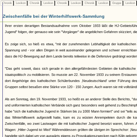
Chronik
Lexikon
Chronik
Lexikon
Chronik
Lexikon
Chronik
Lexikon
Gruppe
Lexikon
Zwischenfälle bei der Winterhilfswerk-Sammlung
Ihrer ersten derartigen Bestandsaufnahme vom Oktober 1933 läßt die HJ-Gebietsführu
Jugend" folgen, der genauso wie sein "Vorgänger" die angeblichen Gefahren skizziert, die 
Es zeige sich, so hieß es etwa, "mit der zunehmenden Lebhaftigkeit der katholische
Spannung und - vor allen Dingen in weit auseinander gelegenen und schwer erreichbare
dass die HJ-Bewegung auf dem Lande bereits teilweise in die Defensive gedrängt worden 
"Das geht soweit, dass sich gerade in den allergefährdesten Gebieten die katholische
staatspolitisch zu mobilisieren. So musste am 22. November 1933 zu seinem Erstaunen
dort Angehörige des katholischen Schülerbundes ‚Neudeutschland' unter Führung de
Gruppen selbst besaßen eine Stärke von 120 - 150 Jungen. Auch waren sie mit vollstän
Als am Sonntag, den 19. November 1933, so heißt es an anderer Stelle des Berichts, "
und uniformierten katholischen Verbände sich ganz besonders weit gehend zu Beschimpf
habe "sich die katholische Jugend in Stärken bis zu 1000 Mann formiert" und sei "teils au
das Winterhilfswerk aufgestellt hatte, kam es zu wüsten Anrempeleien durch die 
Zwischenfälle, wo zwei Lastwagen die mit katholischer Jugend besetzt waren, fuhren. 
Wagen: ‚Hitler-Jugend ist Mist!' Währenddessen grölten die übrigen im Sprechchor: ‚N
handelte sich dabei um von auswärts eigens zu Provokationszwecken nach Köln gekom