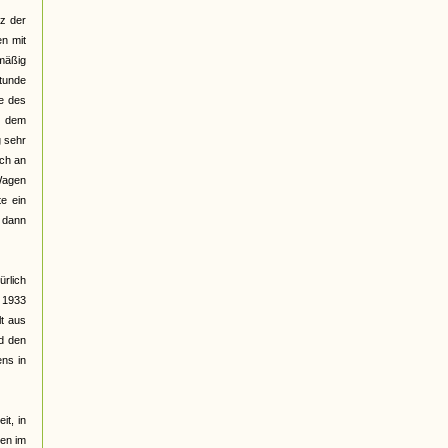
z der
n mit
mäßig
stunde
e des
r dem
g sehr
ich an
 Wagen
te ein
 dann
ürlich
r 1933
lt aus
nd den
ens in
it, in
nen im