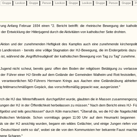
Gruppe
Lexikon
Gruppe
Person
Lexikon
Gruppe
Lexikon
Gruppe
Person
Gruppe
P
ng Anfang Februar 1934 einen "2. Bericht betrifft: die rheinische Bewegung der katholi
der Entwicklung der Hitlerjugend durch die Aktivitäten von katholischer Seite drohten.
n Aktion und der zunehmenden Heftigkeit des Kampfes auch eine zunehmende kirchenpolit
 Landkreisen - bereits eine völlige Stagnation der HJ-Bewegung, die im Endergebnis dazu 
ist, während die ‚Angriffsfreudigkeit' der katholischen Bewegung von Tag zu Tag" zunehme.
 Jugend nicht scheut, bereits ganz offen den Boden der religiösen Betätigung zu verlass
 der Führer einer HJ-Streife auf dem Gelände der Gemeinden Walheim und Rott feststellen
s verantwortlichen ND-Führers Hermann Krings aus Aachen eine Geländeübung abhielten
dig feldmarschmäßigem Gepäck, das vorschriftsmäßig gepackt war, ausgerüstet."
durch die HJ das Winterhilfswerk durchgeführt wurde, glaubten die in Massen zusammengez
ungen der HJ in der Öffentlichkeit herbeilassen zu müssen." Nach dem Bericht eines HJ- F
fgelöst und teils geschlossen" durch Köln marschiert. "Überall da, wo die HJ die Nagelschild
katholischen Verbände. Schon vormittags gegen 11:00 Uhr auf dem Heumarkt begannen 
Als sie der HJ ansichtig wurden, begann ein wildes Gelächter, und einige Jungen riefen v
eu-Deutschland steht so da!', wobei sie die von den Kommunisten her bekannte Faust macht
mene Scharen."