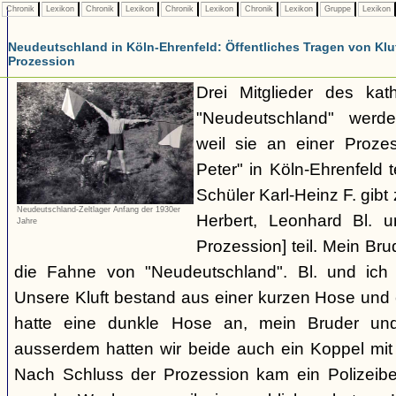
Chronik
Lexikon
Chronik
Lexikon
Chronik
Lexikon
Chronik
Lexikon
Gruppe
Lexikon
Neudeutschland in Köln-Ehrenfeld: Öffentliches Tragen von Kluf
Prozession
Drei Mitglieder des kat
"Neudeutschland" werden
weil sie an einer Proze
Peter" in Köln-Ehrenfeld
Schüler Karl-Heinz F. gibt
Neudeutschland-Zeltlager Anfang der 1930er
Herbert, Leonhard Bl. 
Jahre
Prozession] teil. Mein Bru
die Fahne von "Neudeutschland". Bl. und ich 
Unsere Kluft bestand aus einer kurzen Hose und
hatte eine dunkle Hose an, mein Bruder und 
ausserdem hatten wir beide auch ein Koppel mit 
Nach Schluss der Prozession kam ein Polizeibe