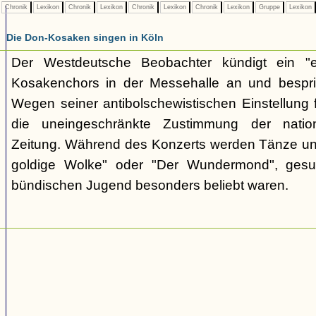
Chronik
Lexikon
Chronik
Lexikon
Chronik
Lexikon
Chronik
Lexikon
Gruppe
Lexikon
Die Don-Kosaken singen in Köln
Der Westdeutsche Beobachter kündigt ein "e
Kosakenchors in der Messehalle an und bespric
Wegen seiner antibolschewistischen Einstellung 
die uneingeschränkte Zustimmung der nationa
Zeitung. Während des Konzerts werden Tänze un
goldige Wolke" oder "Der Wundermond", gesu
bündischen Jugend besonders beliebt waren.