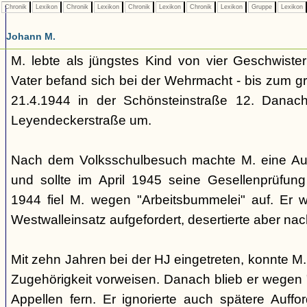
Chronik
Lexikon
Chronik
Lexikon
Chronik
Lexikon
Chronik
Lexikon
Gruppe
Lexikon
Johann M.
M. lebte als jüngstes Kind von vier Geschwister
Vater befand sich bei der Wehrmacht - bis zum 
21.4.1944 in der Schönsteinstraße 12. Danach
Leyendeckerstraße um.
Nach dem Volksschulbesuch machte M. eine Ausb
und sollte im April 1945 seine Gesellenprüfun
1944 fiel M. wegen "Arbeitsbummelei" auf. Er
Westwalleinsatz aufgefordert, desertierte aber nac
Mit zehn Jahren bei der HJ eingetreten, konnte M.
Zugehörigkeit vorweisen. Danach blieb er wegen 
Appellen fern. Er ignorierte auch spätere Auff