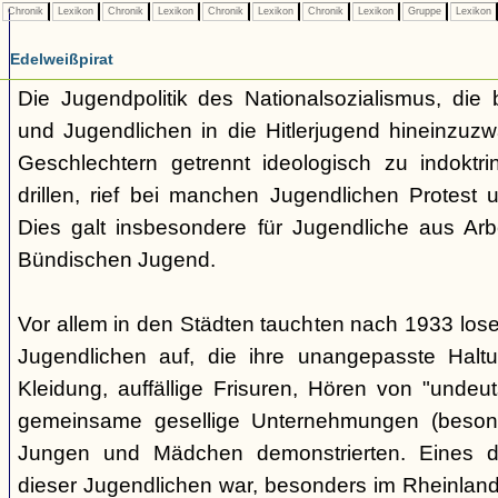
Chronik
Lexikon
Chronik
Lexikon
Chronik
Lexikon
Chronik
Lexikon
Gruppe
Lexikon
Edelweißpirat
Die Jugendpolitik des Nationalsozialismus, die b
und Jugendlichen in die Hitlerjugend hineinzuz
Geschlechtern getrennt ideologisch zu indoktrin
drillen, rief bei manchen Jugendlichen Protest 
Dies galt insbesondere für Jugendliche aus Arb
Bündischen Jugend.
Vor allem in den Städten tauchten nach 1933 l
Jugendlichen auf, die ihre unangepasste Haltu
Kleidung, auffällige Frisuren, Hören von "undeu
gemeinsame gesellige Unternehmungen (besonde
Jungen und Mädchen demonstrierten. Eines 
dieser Jugendlichen war, besonders im Rheinland