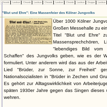
Chronik
Lexikon
Chronik
Lexikon
Chronik
Lexikon
Chronik
Lexikon
Gruppe
Lexikon
"Blut und Ehre": Eine Massenfeier des Kölner Jungvolks
Über 1000 Kölner Jungv
Großen Messehalle zu ein
Titel "Blut und Ehre" 
Massensprechchören, 
"lebendiges Bild vom 
Schaffen" des Jungvolks geben, wie es der W
formuliert. Unter anderem wird das aus der Ar
Lied "Brüder, zur Sonne, zur Freiheit" 
Nationalsozialisten in "Brüder in Zechen und Gr
Es gehört zur Alltagswirklichkeit von Arbeiterjug
späten 1930er Jahre gegen das Singen dieses 
wehren.