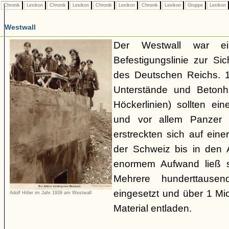
Chronik
Lexikon
Chronik
Lexikon
Chronik
Lexikon
Chronik
Lexikon
Gruppe
Lexikon
Westwall
Der Westwall war ein
Befestigungslinie zur S
des Deutschen Reichs. 1
Unterstände und Betonh
Höckerlinien) sollten ei
und vor allem Panzer 
erstreckten sich auf ei
der Schweiz bis in den
enormem Aufwand ließ si
Mehrere hunderttausen
eingesetzt und über 1 M
Adolf Hitler im Jahr 1939 am Westwall
Material entladen.