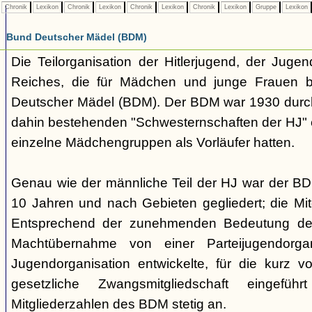
Chronik
Lexikon
Chronik
Lexikon
Chronik
Lexikon
Chronik
Lexikon
Gruppe
Lexikon
Bund Deutscher Mädel (BDM)
Die Teilorganisation der Hitlerjugend, der Jugen
Reiches, die für Mädchen und junge Frauen b
Deutscher Mädel (BDM). Der BDM war 1930 dur
dahin bestehenden "Schwesternschaften der HJ" 
einzelne Mädchengruppen als Vorläufer hatten.
Genau wie der männliche Teil der HJ war der B
10 Jahren und nach Gebieten gegliedert; die Mitg
Entsprechend der zunehmenden Bedeutung der
Machtübernahme von einer Parteijugendorgani
Jugendorganisation entwickelte, für die kurz 
gesetzliche Zwangsmitgliedschaft eingefüh
Mitgliederzahlen des BDM stetig an.