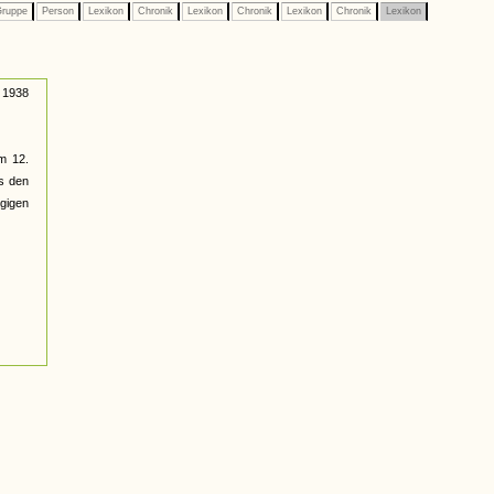
ruppe
Person
Lexikon
Chronik
Lexikon
Chronik
Lexikon
Chronik
Lexikon
 1938
m 12.
s den
gigen