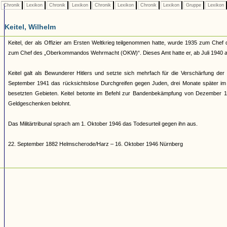
Chronik
Lexikon
Chronik
Lexikon
Chronik
Lexikon
Chronik
Lexikon
Gruppe
Lexikon
Keitel, Wilhelm
Keitel, der als Offizier am Ersten Weltkrieg teilgenommen hatte, wurde 1935 zum Ch
zum Chef des „Oberkommandos Wehrmacht (OKW)“. Dieses Amt hatte er, ab Juli 1940 als G
Keitel galt als Bewunderer Hitlers und setzte sich mehrfach für die Verschärfung 
September 1941 das rücksichtslose Durchgreifen gegen Juden, drei Monate später im
besetzten Gebieten. Keitel betonte im Befehl zur Bandenbekämpfung von Dezember 19
Geldgeschenken belohnt.
Das Militärtribunal sprach am 1. Oktober 1946 das Todesurteil gegen ihn aus.
22. September 1882 Helmscherode/Harz – 16. Oktober 1946 Nürnberg