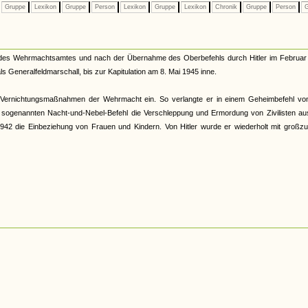
Gruppe
Lexikon
Gruppe
Person
Lexikon
Gruppe
Lexikon
Chronik
Gruppe
Person
G
ef des Wehrmachtsamtes und nach der Übernahme des Oberbefehls durch Hitler im Februar
eneralfeldmarschall, bis zur Kapitulation am 8. Mai 1945 inne.
der Vernichtungsmaßnahmen der Wehrmacht ein. So verlangte er in einem Geheimbefehl vo
 sogenannten Nacht-und-Nebel-Befehl die Verschleppung und Ermordung von Zivilisten au
42 die Einbeziehung von Frauen und Kindern. Von Hitler wurde er wiederholt mit großzu