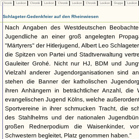
Chronik
Lexikon
Chronik
Lexikon
Chronik
Lexikon
Chronik
Lexikon
Gruppe
Lexikon
Schlageter-Gedenkfeier auf den Rheinwiesen
Nach Angaben des Westdeutschen Beobachte
Jugendliche an einer groß angelegten Propag
"Märtyrers" der Hitlerjugend, Albert Leo Schlageter, 
die Spitzen von Partei und Stadtverwaltung vertr
Gauleiter Grohé. Nicht nur HJ, BDM und Jung
Vielzahl anderer Jugendorganisationen sind an 
stehen die Banner der katholischen Jugendorga
ihren Anhängern in beträchtlicher Anzahl, di
evangelischen Jugend Kölns, welche außerordentlic
Sportvereine in ihrer schmucken Tracht, die s
des Stahlhelms und der nationalen Jugendbün
großen Rednerpodium die Waisenkinder, vo
Schwestern begleitet, Platz genommen haben."