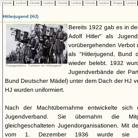
Chronik
Lexikon
Chronik
Lexikon
Chronik
Lexikon
Chronik
Lexikon
Gruppe
Lexikon
Hitlerjugend (HJ)
Bereits 1922 gab es in 
Adolf Hitler" als Jugen
vorübergehenden Verbot d
als "Hitlerjugend, Bund 
wieder belebt. 1932 wurd
Propagandafoto: "Fanfaren der Hitlerjugend"
Jugendverbände der Part
Bund Deutscher Mädel) unter dem Dach der HJ vere
HJ wurden uniformiert.
Nach der Machtübernahme entwickelte sich 
Jugendverband. Sie übernahm die Mitgl
gleichgeschalteten Jugendorganisationen. Mit 
vom 1. Dezember 1936 wurde sie zu