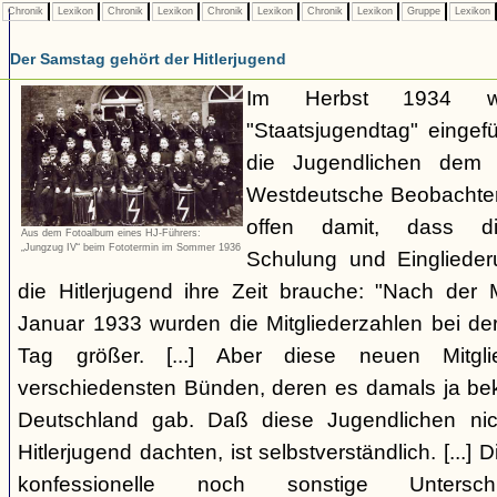
Chronik
Lexikon
Chronik
Lexikon
Chronik
Lexikon
Chronik
Lexikon
Gruppe
Lexikon
Der Samstag gehört der Hitlerjugend
Im Herbst 1934 wi
"Staatsjugendtag" eingef
die Jugendlichen dem 
Westdeutsche Beobachter 
offen damit, dass die 
Aus dem Fotoalbum eines HJ-Führers:
„Jungzug IV“ beim Fototermin im Sommer 1936
Schulung und Einglieder
die Hitlerjugend ihre Zeit brauche: "Nach de
Januar 1933 wurden die Mitgliederzahlen bei der
Tag größer. [...] Aber diese neuen Mitg
verschiedensten Bünden, deren es damals ja beka
Deutschland gab. Daß diese Jugendlichen nic
Hitlerjugend dachten, ist selbstverständlich. [...] 
konfessionelle noch sonstige Unters