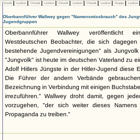
Chronik
Lexikon
Chronik
Lexikon
Chronik
Lexikon
Chronik
Lexikon
Gruppe
Lexikon
Oberbannführer Wallwey gegen "Namensmissbrauch" des Jungv
Jugendgruppen
Oberbannführer Wallwey veröffentlicht ei
Westdeutschen Beobachter, die sich dagegen r
bestehende Jugendvereinigungen" als Jungvol
"Jungvolk" ist heute im deutschen Vaterland zu e
Adolf Hitlers Jüngste in der Hitler-Jugend diese
Die Führer der andern Verbände gebrauche
Bezeichnung in Verbindung mit einigen Buchstab
irrezuführen." Wallwey droht damit, gegen jed
vorzugehen, "der sich weiter dieses Namens b
Propaganda zu treiben."