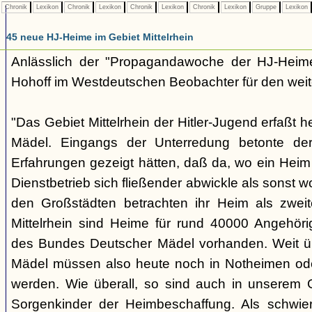
Chronik
Lexikon
Chronik
Lexikon
Chronik
Lexikon
Chronik
Lexikon
Gruppe
Lexikon
45 neue HJ-Heime im Gebiet Mittelrhein
Anlässlich der "Propagandawoche der HJ-Heime"
Hohoff im Westdeutschen Beobachter für den wei
"Das Gebiet Mittelrhein der Hitler-Jugend erfaßt
Mädel. Eingangs der Unterredung betonte der
Erfahrungen gezeigt hätten, daß da, wo ein Heim
Dienstbetrieb sich fließender abwickle als sonst 
den Großstädten betrachten ihr Heim als zweite
Mittelrhein sind Heime für rund 40000 Angehöri
des Bundes Deutscher Mädel vorhanden. Weit 
Mädel müssen also heute noch in Notheimen ode
werden. Wie überall, so sind auch in unserem 
Sorgenkinder der Heimbeschaffung. Als schwier