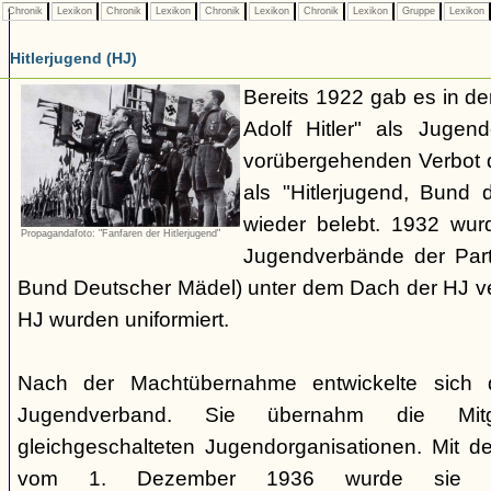
Chronik
Lexikon
Chronik
Lexikon
Chronik
Lexikon
Chronik
Lexikon
Gruppe
Lexikon
Hitlerjugend (HJ)
Bereits 1922 gab es in 
Adolf Hitler" als Jugen
vorübergehenden Verbot d
als "Hitlerjugend, Bund 
wieder belebt. 1932 wurd
Propagandafoto: "Fanfaren der Hitlerjugend"
Jugendverbände der Part
Bund Deutscher Mädel) unter dem Dach der HJ vere
HJ wurden uniformiert.
Nach der Machtübernahme entwickelte sich 
Jugendverband. Sie übernahm die Mitgl
gleichgeschalteten Jugendorganisationen. Mit 
vom 1. Dezember 1936 wurde sie zu