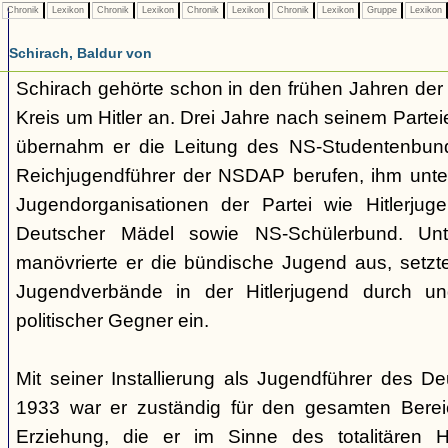
Chronik
Lexikon
Chronik
Lexikon
Chronik
Lexikon
Chronik
Lexikon
Gruppe
Lexikon
Schirach, Baldur von
Schirach gehörte schon in den frühen Jahren der
Kreis um Hitler an. Drei Jahre nach seinem Partei
übernahm er die Leitung des NS-Studentenbun
Reichjugendführer der NSDAP berufen, ihm unte
Jugendorganisationen der Partei wie Hitlerju
Deutscher Mädel sowie NS-Schülerbund. Unt
manövrierte er die bündische Jugend aus, setzte
Jugendverbände in der Hitlerjugend durch und
politischer Gegner ein.
Mit seiner Installierung als Jugendführer des D
1933 war er zuständig für den gesamten Berei
Erziehung, die er im Sinne des totalitären H