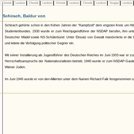
Chronik
Lexikon
Chronik
Lexikon
Chronik
Lexikon
Chronik
Lexikon
Gruppe
Lexikon
Schirach, Baldur von
Schirach gehörte schon in den frühen Jahren der "Kampfzeit" dem engsten Kreis um Hitl
Studentenbundes. 1930 wurde er zum Reichjugendführer der NSDAP berufen, ihm unters
Deutscher Mädel sowie NS-Schülerbund. Unter Einsatz von Gewalt manövrierte er die b
und leitete die Verfolgung politischer Gegner ein.
Mit seiner Installierung als Jugendführer des Deutschen Reiches im Juni 1933 war er zu
Herrschaftsanspruchs der Nationalsozialisten betrieb. 1940 wurde er zum NSDAP-Gauleite
Wiener Juden.
Im Juni 1945 wurde er von den Alliierten unter dem Namen Richard Falk festgenommen un