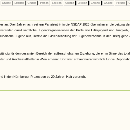
Gruppe
Lexikon
Gruppe
Person
Lexikon
Gruppe
Lexikon
Chronik
Gruppe
Person
G
er an. Drei Jahre nach seinem Parteieintritt in die NSDAP 1925 übernahm er die Leitung d
tanden damit sämtliche Jugendorganisationen der Partei wie Hitlerjugend und Jungvolk,
ündische Jugend aus, setzte die Gleichschaltung der Jugendverbände in der Hitlerjugend
ständig für den gesamten Bereich der außerschulischen Erziehung, die er im Sinne des total
r und Reichsstatthalter in Wien ernannt. Dort war er hauptverantwortlich für die Deportati
d in den Nürnberger Prozessen zu 20 Jahren Haft verurteilt.