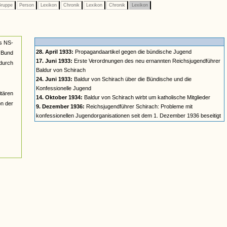
ruppe
Person
Lexikon
Chronik
Lexikon
Chronik
Lexikon
es NS-
28. April 1933:
Propagandaartikel gegen die bündische Jugend
 Bund
17. Juni 1933:
Erste Verordnungen des neu ernannten Reichsjugendführer
 durch
Baldur von Schirach
24. Juni 1933:
Baldur von Schirach über die Bündische und die
Konfessionelle Jugend
itären
14. Oktober 1934:
Baldur von Schirach wirbt um katholische Mitglieder
on der
9. Dezember 1936:
Reichsjugendführer Schirach: Probleme mit
konfessionellen Jugendorganisationen seit dem 1. Dezember 1936 beseitigt