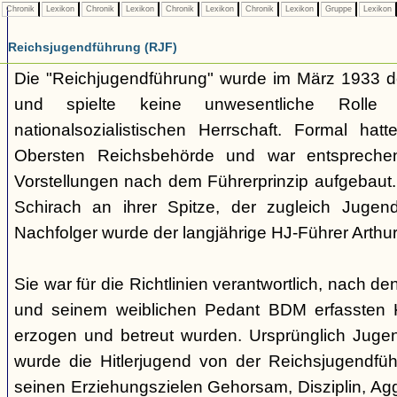
Chronik
Lexikon
Chronik
Lexikon
Chronik
Lexikon
Chronik
Lexikon
Gruppe
Lexikon
Reichsjugendführung (RJF)
Die "Reichjugendführung" wurde im März 1933 der
und spielte keine unwesentliche Rolle
nationalsozialistischen Herrschaft. Formal hatt
Obersten Reichsbehörde und war entsprechend 
Vorstellungen nach dem Führerprinzip aufgebaut.
Schirach an ihrer Spitze, der zugleich Juge
Nachfolger wurde der langjährige HJ-Führer Arth
Sie war für die Richtlinien verantwortlich, nach de
und seinem weiblichen Pedant BDM erfassten 
erzogen und betreut wurden. Ursprünglich Jugend
wurde die Hitlerjugend von der Reichsjugendfü
seinen Erziehungszielen Gehorsam, Disziplin, Aggr