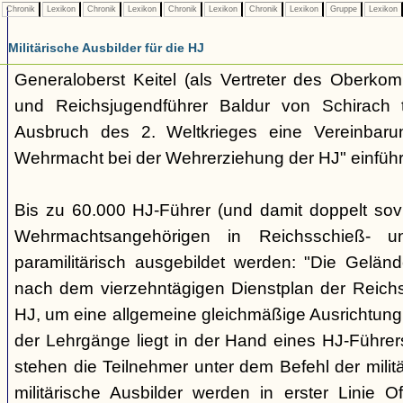
Chronik
Lexikon
Chronik
Lexikon
Chronik
Lexikon
Chronik
Lexikon
Gruppe
Lexikon
Militärische Ausbilder für die HJ
Generaloberst Keitel (als Vertreter des Oberk
und Reichsjugendführer Baldur von Schirach 
Ausbruch des 2. Weltkrieges eine Vereinbarung
Wehrmacht bei der Wehrerziehung der HJ" einführ
Bis zu 60.000 HJ-Führer (und damit doppelt sovi
Wehrmachtsangehörigen in Reichsschieß- un
paramilitärisch ausgebildet werden: "Die Geländ
nach dem vierzehntägigen Dienstplan der Reich
HJ, um eine allgemeine gleichmäßige Ausrichtung 
der Lehrgänge liegt in der Hand eines HJ-Führe
stehen die Teilnehmer unter dem Befehl der militäri
militärische Ausbilder werden in erster Linie Off