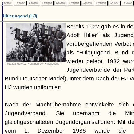
Chronik
Lexikon
Chronik
Lexikon
Chronik
Lexikon
Chronik
Lexikon
Gruppe
Lexikon
Hitlerjugend (HJ)
Bereits 1922 gab es in 
Adolf Hitler" als Jugen
vorübergehenden Verbot d
als "Hitlerjugend, Bund 
wieder belebt. 1932 wurd
Propagandafoto: "Fanfaren der Hitlerjugend"
Jugendverbände der Part
Bund Deutscher Mädel) unter dem Dach der HJ vere
HJ wurden uniformiert.
Nach der Machtübernahme entwickelte sich 
Jugendverband. Sie übernahm die Mitgl
gleichgeschalteten Jugendorganisationen. Mit 
vom 1. Dezember 1936 wurde sie zu