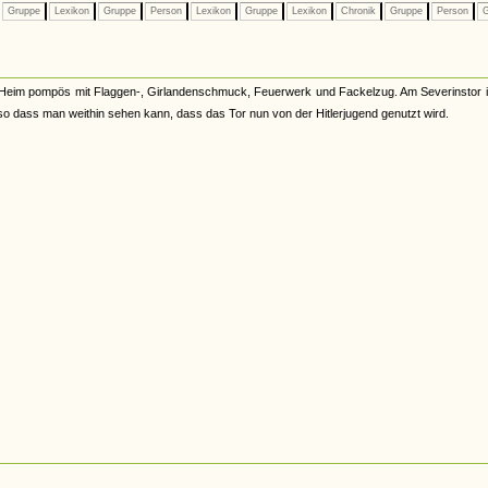
Gruppe
Lexikon
Gruppe
Person
Lexikon
Gruppe
Lexikon
Chronik
Gruppe
Person
G
ues Heim pompös mit Flaggen-, Girlandenschmuck, Feuerwerk und Fackelzug. Am Severinstor i
so dass man weithin sehen kann, dass das Tor nun von der Hitlerjugend genutzt wird.