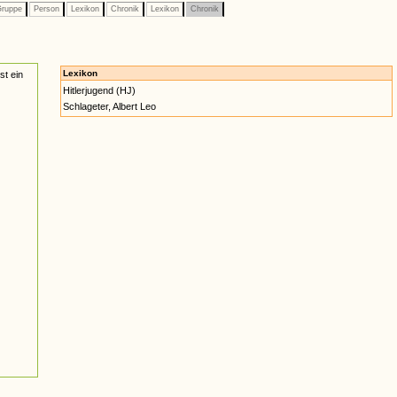
ruppe
Person
Lexikon
Chronik
Lexikon
Chronik
Lexikon
st ein
Hitlerjugend (HJ)
Schlageter, Albert Leo