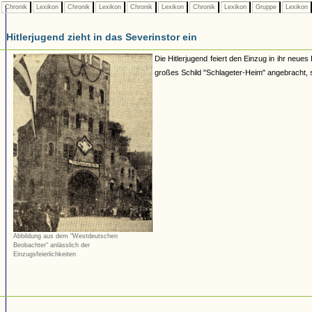
Chronik
Lexikon
Chronik
Lexikon
Chronik
Lexikon
Chronik
Lexikon
Gruppe
Lexikon
Hitlerjugend zieht in das Severinstor ein
Die Hitlerjugend feiert den Einzug in ihr ne
großes Schild "Schlageter-Heim" angebracht, 
Abbildung aus dem "Westdeutschen
Beobachter" anlässlich der
Einzugsfeierlichkeiten