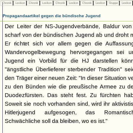
Chronik
Lexikon
Chronik
Lexikon
Chronik
Lexikon
Chronik
Lexikon
Gruppe
Lexikon
Propagandaartikel gegen die bündische Jugend
Der Leiter der NS-Jugendverbände, Baldur von 
scharf von der bündischen Jugend ab und droht mit
Er richtet sich vor allem gegen die Auffassu
Wandervogelbewegung hervorgegangen sei u
Jugend ein Vorbild für die HJ darstellen kö
"ängstliche Überlieferer sterbender Tradition" sei
den Träger einer neuen Zeit: "In dieser Situation ve
zu den Bünden wie die preußische Armee zu den
Duodezfürsten. Das steht fest. Zu fürchten ha
Soweit sie noch vorhanden sind, wird ihr aktivis
Hitlerjugend aufgesogen, das Romantisc
Schwächliche soll da bleiben, wo es ist."